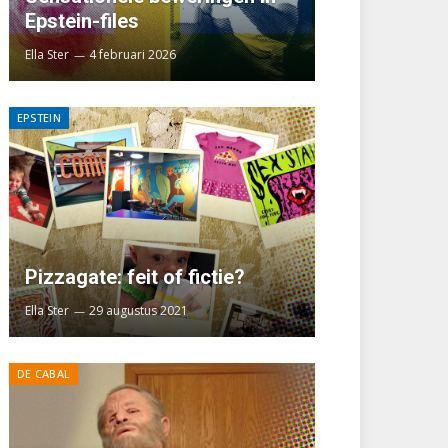
Epstein-files
Ella Ster
4 februari 2026
EPSTEIN
Pizzagate: feit of fictie?
Ella Ster
29 augustus 2021
DE CABAL