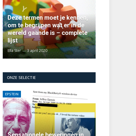
Deze termen moet je kennen,
om te begrijpen wat er in de
wereld gaande is – complete
lijst
Ella Ster
3 april 2020
ONZE SELECTIE
EPSTEIN
Sensationele beweringen in