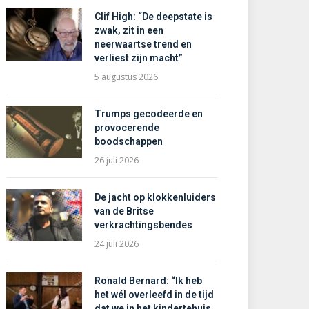
Clif High: “De deepstate is
zwak, zit in een
neerwaartse trend en
verliest zijn macht”
5 augustus 2026
Trumps gecodeerde en
provocerende
boodschappen
26 juli 2026
De jacht op klokkenluiders
van de Britse
verkrachtingsbendes
24 juli 2026
Ronald Bernard: “Ik heb
het wél overleefd in de tijd
dat we in het kindertehuis