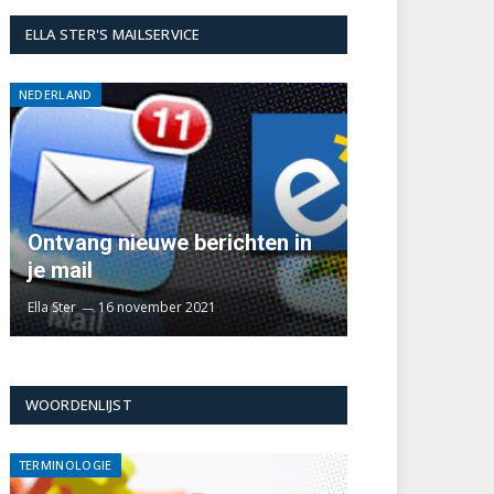
ELLA STER'S MAILSERVICE
NEDERLAND
Ontvang nieuwe berichten in
je mail
Ella Ster
16 november 2021
WOORDENLIJST
TERMINOLOGIE