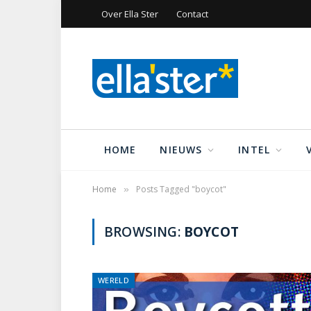
Over Ella Ster
Contact
HOME
NIEUWS
INTEL
Home
Posts Tagged "boycot"
»
BROWSING:
BOYCOT
WERELD