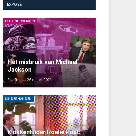
EXPOSÉ
PEDONETWERKEN
Het misbruik van Michael
Jackson
Ella Ster
26 maart 2021
KINDERHANDEL
Klokkenluider Roelie Post: