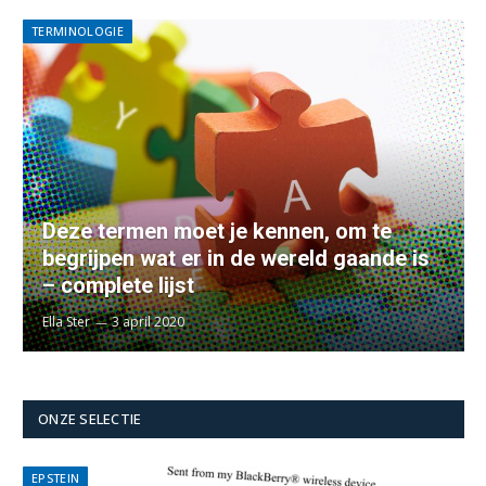
TERMINOLOGIE
Deze termen moet je kennen, om te
begrijpen wat er in de wereld gaande is
– complete lijst
Ella Ster
3 april 2020
ONZE SELECTIE
EPSTEIN