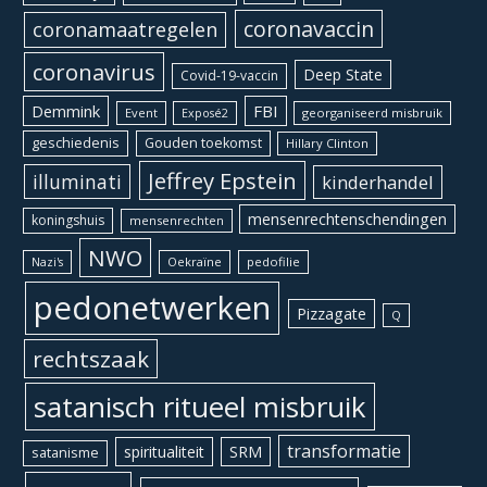
coronavaccin
coronamaatregelen
coronavirus
Deep State
Covid-19-vaccin
Demmink
FBI
Event
georganiseerd misbruik
Exposé2
geschiedenis
Gouden toekomst
Hillary Clinton
Jeffrey Epstein
illuminati
kinderhandel
mensenrechtenschendingen
koningshuis
mensenrechten
NWO
Oekraïne
pedofilie
Nazi's
pedonetwerken
Pizzagate
Q
rechtszaak
satanisch ritueel misbruik
transformatie
spiritualiteit
SRM
satanisme