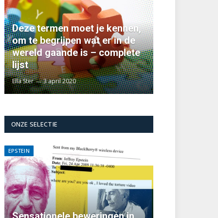
Deze termen moet je kennen,
om te begrijpen wat er in de
wereld gaande is – complete
lijst
Ella Ster
3 april 2020
ONZE SELECTIE
EPSTEIN
Sensationele beweringen in