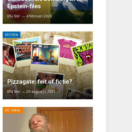
Epstein-files
Ella Ster
4 februari 2026
EPSTEIN
Pizzagate: feit of fictie?
Ella Ster
29 augustus 2021
DE CABAL