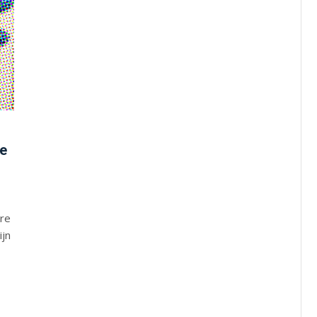
de
are
ijn