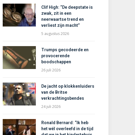
Clif High: “De deepstate is
zwak, zit in een
neerwaartse trend en
verliest zijn macht”
5 augustus 2026
Trumps gecodeerde en
provocerende
boodschappen
26 juli 2026
De jacht op klokkenluiders
van de Britse
verkrachtingsbendes
24 juli 2026
Ronald Bernard: “Ik heb
het wél overleefd in de tijd
dat we in het kindertehuis