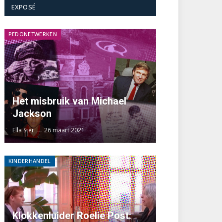
EXPOSÉ
PEDONETWERKEN
Het misbruik van Michael
Jackson
Ella Ster
26 maart 2021
KINDERHANDEL
Klokkenluider Roelie Post: