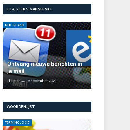
ELLA STER'S MAILSERVICE
NEDERLAND
Ontvang nieuwe berichten in
je mail
Ella Ster
16 november 2021
WOORDENLIJST
TERMINOLOGIE