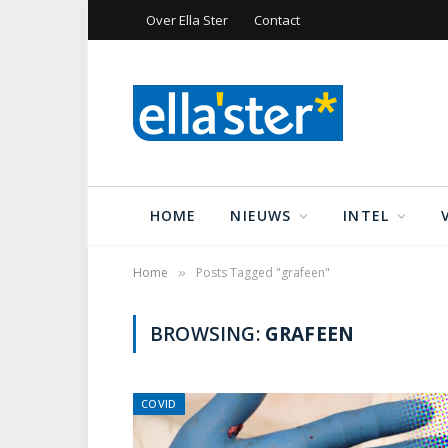
Over Ella Ster
Contact
HOME
NIEUWS
INTEL
Home
Posts Tagged "grafeen"
»
BROWSING:
GRAFEEN
COVID