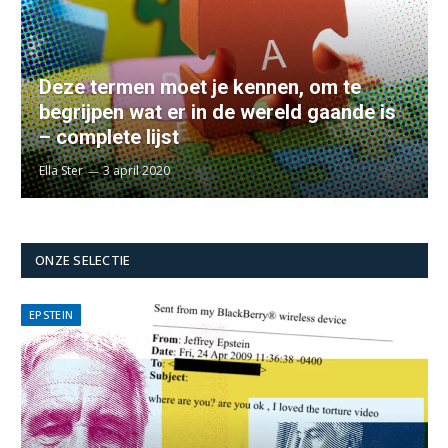
Deze termen moet je kennen, om te
begrijpen wat er in de wereld gaande is
– complete lijst
Ella Ster
3 april 2020
ONZE SELECTIE
EPSTEIN