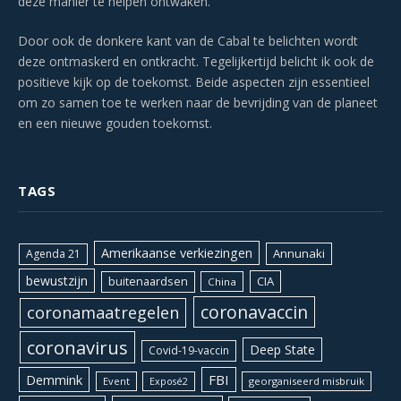
deze manier te helpen ontwaken.
Door ook de donkere kant van de Cabal te belichten wordt
deze ontmaskerd en ontkracht. Tegelijkertijd belicht ik ook de
positieve kijk op de toekomst. Beide aspecten zijn essentieel
om zo samen toe te werken naar de bevrijding van de planeet
en een nieuwe gouden toekomst.
TAGS
Amerikaanse verkiezingen
Annunaki
Agenda 21
bewustzijn
CIA
buitenaardsen
China
coronavaccin
coronamaatregelen
coronavirus
Deep State
Covid-19-vaccin
Demmink
FBI
Event
georganiseerd misbruik
Exposé2