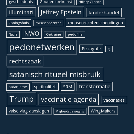
geschiedenis
Gouden toekomst
Hillary Clinton
Jeffrey Epstein
illuminati
kinderhandel
mensenrechtenschendingen
koningshuis
mensenrechten
NWO
Oekraïne
pedofilie
Nazi's
pedonetwerken
Pizzagate
Q
rechtszaak
satanisch ritueel misbruik
transformatie
spiritualiteit
SRM
satanisme
Trump
vaccinatie-agenda
vaccinaties
WingMakers
valse vlag aanslagen
Vrijheidsbeweging