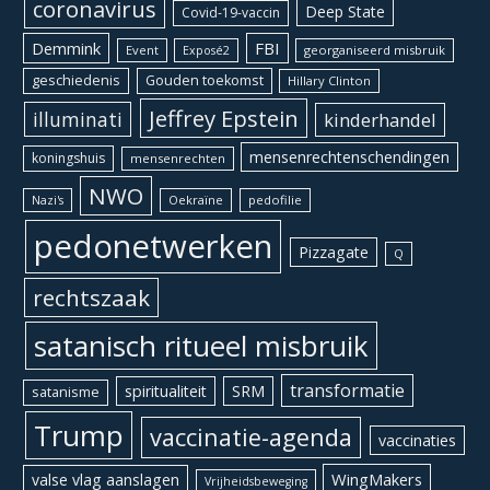
coronavirus
Deep State
Covid-19-vaccin
Demmink
FBI
Event
georganiseerd misbruik
Exposé2
geschiedenis
Gouden toekomst
Hillary Clinton
Jeffrey Epstein
illuminati
kinderhandel
mensenrechtenschendingen
koningshuis
mensenrechten
NWO
Oekraïne
pedofilie
Nazi's
pedonetwerken
Pizzagate
Q
rechtszaak
satanisch ritueel misbruik
transformatie
spiritualiteit
SRM
satanisme
Trump
vaccinatie-agenda
vaccinaties
WingMakers
valse vlag aanslagen
Vrijheidsbeweging