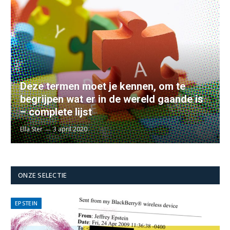
Deze termen moet je kennen, om te
begrijpen wat er in de wereld gaande is
– complete lijst
Ella Ster
3 april 2020
ONZE SELECTIE
EPSTEIN