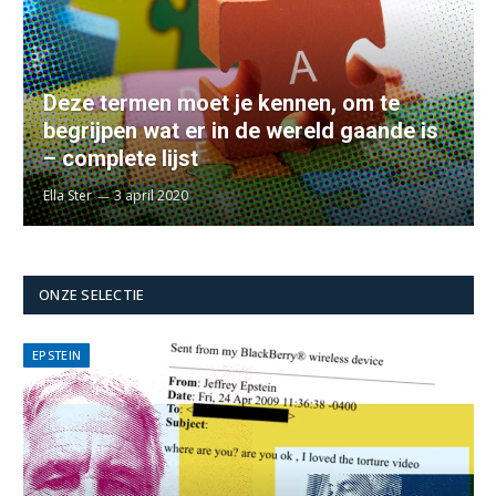
Deze termen moet je kennen, om te
begrijpen wat er in de wereld gaande is
– complete lijst
Ella Ster
3 april 2020
ONZE SELECTIE
EPSTEIN