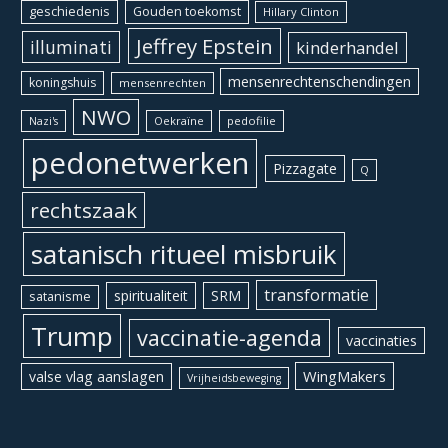
geschiedenis
Gouden toekomst
Hillary Clinton
Jeffrey Epstein
illuminati
kinderhandel
mensenrechtenschendingen
koningshuis
mensenrechten
NWO
Oekraïne
pedofilie
Nazi's
pedonetwerken
Pizzagate
Q
rechtszaak
satanisch ritueel misbruik
transformatie
spiritualiteit
SRM
satanisme
Trump
vaccinatie-agenda
vaccinaties
WingMakers
valse vlag aanslagen
Vrijheidsbeweging