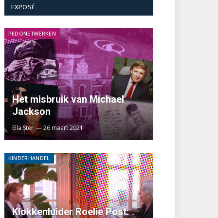
EXPOSÉ
PEDONETWERKEN
Het misbruik van Michael
Jackson
Ella Ster
26 maart 2021
KINDERHANDEL
Klokkenluider Roelie Post: