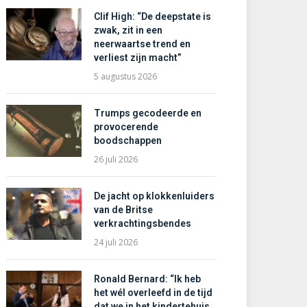
Clif High: “De deepstate is
zwak, zit in een
neerwaartse trend en
verliest zijn macht”
5 augustus 2026
Trumps gecodeerde en
provocerende
boodschappen
26 juli 2026
De jacht op klokkenluiders
van de Britse
verkrachtingsbendes
24 juli 2026
Ronald Bernard: “Ik heb
het wél overleefd in de tijd
dat we in het kindertehuis