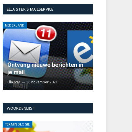
ELLA STER'S MAILSERVICE
NEDERLAND
Ontvang nieuwe berichten in
je mail
Ella Ster
16 november 2021
WOORDENLIJST
TERMINOLOGIE