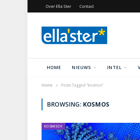
Over Ella Ster
Contact
HOME
NIEUWS
INTEL
Home
Posts Tagged "kosmos"
»
BROWSING:
KOSMOS
KOSMISCH