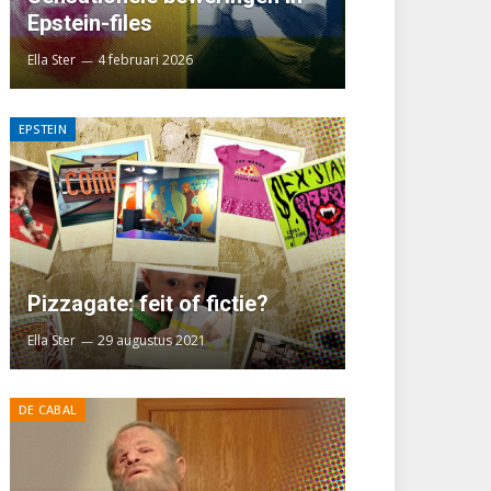
Epstein-files
Ella Ster
4 februari 2026
EPSTEIN
Pizzagate: feit of fictie?
Ella Ster
29 augustus 2021
DE CABAL