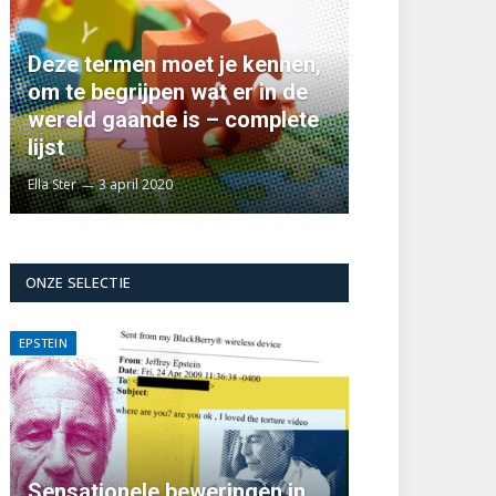
Deze termen moet je kennen,
om te begrijpen wat er in de
wereld gaande is – complete
lijst
Ella Ster
3 april 2020
ONZE SELECTIE
EPSTEIN
Sensationele beweringen in