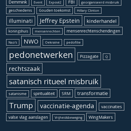
Demmink
FBI
Event
georganiseerd misbruik
Exposé2
geschiedenis
Gouden toekomst
Hillary Clinton
Jeffrey Epstein
illuminati
kinderhandel
mensenrechtenschendingen
koningshuis
mensenrechten
NWO
Oekraïne
pedofilie
Nazi's
pedonetwerken
Pizzagate
Q
rechtszaak
satanisch ritueel misbruik
transformatie
spiritualiteit
SRM
satanisme
Trump
vaccinatie-agenda
vaccinaties
WingMakers
valse vlag aanslagen
Vrijheidsbeweging