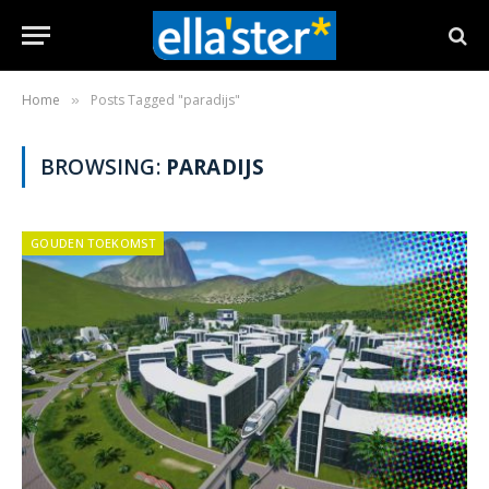
Home
Posts Tagged "paradijs"
»
BROWSING:
PARADIJS
GOUDEN TOEKOMST