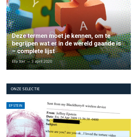
Deze termen moet je kennen, om te
begrijpen wat er in de wereld gaande is
– complete lijst
Ella Ster
3 april 2020
ONZE SELECTIE
EPSTEIN