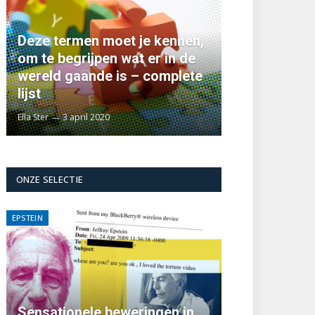
Deze termen moet je kennen,
om te begrijpen wat er in de
wereld gaande is – complete
lijst
Ella Ster
3 april 2020
ONZE SELECTIE
EPSTEIN
Sensationele beweringen in