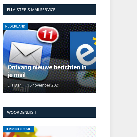
ELLA STER'S MAILSERVICE
NEDERLAND
Ontvang nieuwe berichten in
je mail
Ella Ster
16 november 2021
WOORDENLIJST
TERMINOLOGIE