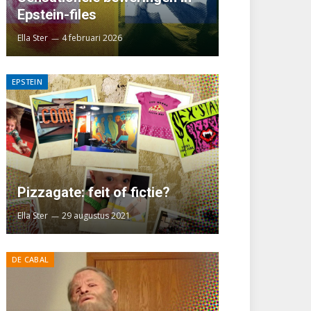
Epstein-files
Ella Ster
4 februari 2026
EPSTEIN
Pizzagate: feit of fictie?
Ella Ster
29 augustus 2021
DE CABAL