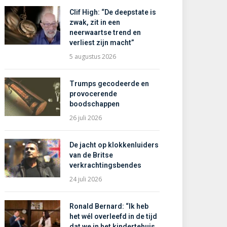
Clif High: “De deepstate is
zwak, zit in een
neerwaartse trend en
verliest zijn macht”
5 augustus 2026
Trumps gecodeerde en
provocerende
boodschappen
26 juli 2026
De jacht op klokkenluiders
van de Britse
verkrachtingsbendes
24 juli 2026
Ronald Bernard: “Ik heb
het wél overleefd in de tijd
dat we in het kindertehuis