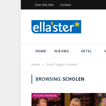
Over Ella Ster
Contact
HOME
NIEUWS
INTEL
Home
Posts Tagged "scholen"
»
BROWSING:
SCHOLEN
PEDONETWERKEN