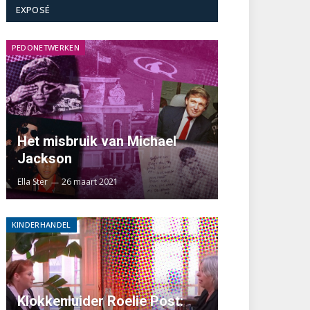
EXPOSÉ
PEDONETWERKEN
Het misbruik van Michael
Jackson
Ella Ster
26 maart 2021
KINDERHANDEL
Klokkenluider Roelie Post: