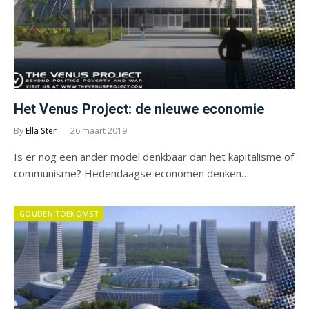
Het Venus Project: de nieuwe economie
By
Ella Ster
26 maart 2019
Is er nog een ander model denkbaar dan het kapitalisme of
communisme? Hedendaagse economen denken…
GOUDEN TOEKOMST