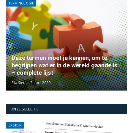
TERMINOLOGIE
Deze termen moet je kennen, om te
begrijpen wat er in de wereld gaande is
– complete lijst
Ella Ster
3 april 2020
ONZE SELECTIE
EPSTEIN