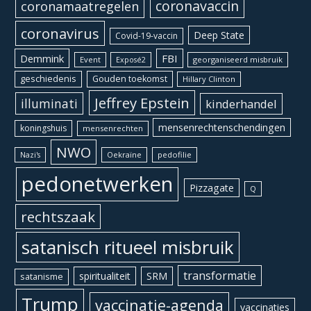
coronavaccin
coronamaatregelen
coronavirus
Deep State
Covid-19-vaccin
Demmink
FBI
Event
georganiseerd misbruik
Exposé2
geschiedenis
Gouden toekomst
Hillary Clinton
Jeffrey Epstein
illuminati
kinderhandel
mensenrechtenschendingen
koningshuis
mensenrechten
NWO
Oekraïne
pedofilie
Nazi's
pedonetwerken
Pizzagate
Q
rechtszaak
satanisch ritueel misbruik
transformatie
spiritualiteit
SRM
satanisme
Trump
vaccinatie-agenda
vaccinaties