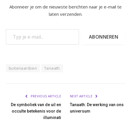
Abonneer je om de nieuwste berichten naar je e-mail te
laten verzenden.
Typ je e-mail...
ABONNEREN
buitenaardsen
Tanaath
PREVIOUS ARTICLE
NEXT ARTICLE
De symboliek van de uil en
Tanaath: De werking van ons
occulte betekenis voor de
universum
illuminati