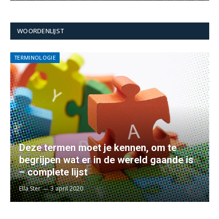
WOORDENLIJST
TERMINOLOGIE
Deze termen moet je kennen, om te
begrijpen wat er in de wereld gaande is
– complete lijst
Ella Ster
3 april 2020