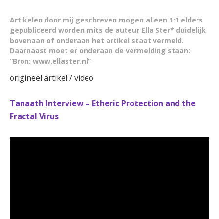
Artikelen door mij geschreven mogen alleen 1:1 elders
gepubliceerd worden mits de auteur Ella Ster* duidelijk
bovenaan of onderaan het artikel staat vermeld.
Daarnaast moet er onderaan de vermelding staan:
“Bron: www.ellaster.nl”
origineel artikel / video
Tanaath Interview – Etheric Protection and the
Fractal Virus