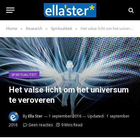
Home
Research
Spiritualiteit
Het valse licht om het universum te veroveren
»
»
»
SPIRITUALITEIT
Het valse licht om het universum
te veroveren
By
Ella Ster
1 september 2016
Updated:
1 september
2016
Geen reacties
9 Mins Read