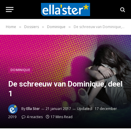
Home
Dossiers
Dominique
De schreeuw van Dominique, deel 1
»
»
»
DOMINIQUE
De schreeuw van Dominique, deel
1
By
Ella Ster
21 januari 2017
Updated:
17 december
2019
4 reacties
17 Mins Read