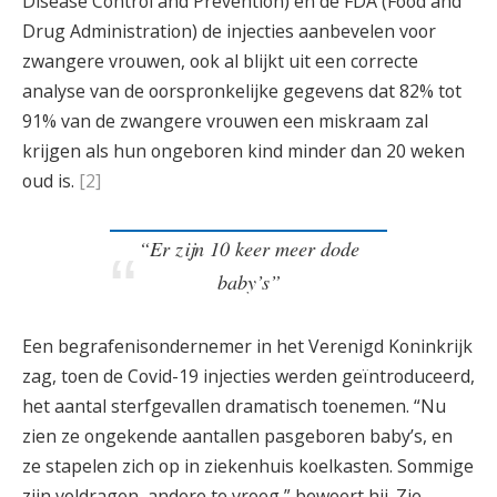
Disease Control and Prevention) en de FDA (Food and
Drug Administration) de injecties aanbevelen voor
zwangere vrouwen, ook al blijkt uit een correcte
analyse van de oorspronkelijke gegevens dat 82% tot
91% van de zwangere vrouwen een miskraam zal
krijgen als hun ongeboren kind minder dan 20 weken
oud is.
[2]
“Er zijn 10 keer meer dode
baby’s”
Een begrafenisondernemer in het Verenigd Koninkrijk
zag, toen de Covid-19 injecties werden geïntroduceerd,
het aantal sterfgevallen dramatisch toenemen. “Nu
zien ze ongekende aantallen pasgeboren baby’s, en
ze stapelen zich op in ziekenhuis koelkasten. Sommige
zijn voldragen, andere te vroeg,” beweert hij. Zie