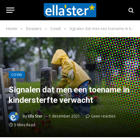
Home
Dossiers
Covid
Signalen dat men een toename in kindersterfte verwacht
»
»
»
COVID
Signalen dat men een toename in
kindersterfte verwacht
By
Ella Ster
1 december 2021
Geen reacties
5 Mins Read