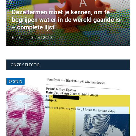
Deze termen moet je kennen, om te
begrijpen wat er in de wereld gaande is
– complete lijst
Ella Ster
3 april 2020
ONZE SELECTIE
EPSTEIN