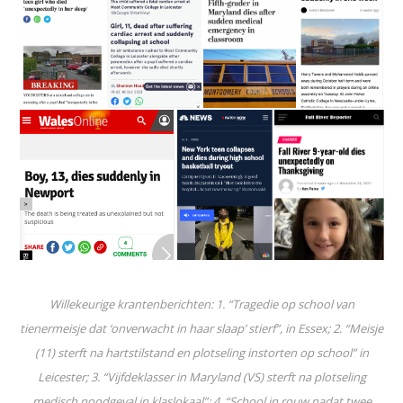
Willekeurige krantenberichten: 1. “Tragedie op school van
tienermeisje dat ‘onverwacht in haar slaap’ stierf”, in Essex; 2. “Meisje
(11) sterft na hartstilstand en plotseling instorten op school” in
Leicester; 3. “Vijfdeklasser in Maryland (VS) sterft na plotseling
medisch noodgeval in klaslokaal”; 4. “School in rouw nadat twee