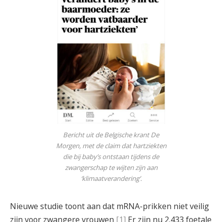
Bericht uit de Belgische krant De
Morgen, met de claim dat hartziekten
die bij baby’s ontstaan tijdens de
zwangerschap te wijten zijn aan
‘klimaatverandering’.
Nieuwe studie toont aan dat mRNA-prikken niet veilig
zijn voor zwangere vrouwen
[1]
Er zijn nu 2.433 foetale