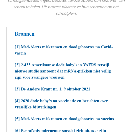
schoolgaande leerlingen, besloten talloze ouders hun kinderen van
school te halen. Uit protest plaatste ze hun schoenen op het
schoolplein.
Bronnen
[1] Med-Alerts miskramen en doodgeboortes na Covid-
vaccin
[2] 2.433 Amerikaanse dode baby’s in VAERS terwijl
nieuwe studie aantoont dat mRNA-prikken niet veilig
zijn voor zwangere vrouwen
[3] De Andere Krant nr. 1, 9 oktober 2021
[4] 2620 dode baby’s na vaccinatie en berichten over
vreselijke bijwerkingen
[5] Med-Alerts miskramen en doodgeboortes na vaccins
[6] Begrafenisondernemer spreekt zich uit over zijn