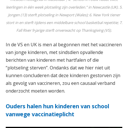
leerlingen in één week plotseling zijn overleden.” in Newcastle (UK). 5.
Jongen (13) sterft plotseling in Newport (Wales); 6. New York tiener
stort in en sterft tijdens een middelbare school basketbal repetitie; 7.
Fall River 9-jarige sterft onverwacht op Thanksgiving (VS).
In de VS en UK is men al begonnen met het vaccineren
van jonge kinderen, met sindsdien opvallende
berichten van kinderen met hartfalen of die
“plotseling sterven”. Ondanks dat we hier niet uit
kunnen concluderen dat deze kinderen gestorven zijn
als gevolg van vaccineren, zou een causaal verband
onderzocht moeten worden.
Ouders halen hun kinderen van school
vanwege vaccinatieplicht