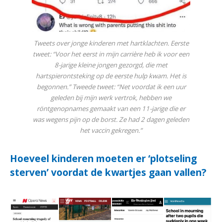
Tweets over jonge kinderen met hartklachten. Eerste
tweet: “Voor het eerst in mijn carrière heb ik voor een
8-jarige kleine jongen gezorgd, die met
hartspierontsteking op de eerste hulp kwam. Het is
begonnen.” Tweede tweet: “Net voordat ik een uur
geleden bij mijn werk vertrok, hebben we
röntgenopnames gemaakt van een 11-jarige die er
was wegens pijn op de borst. Ze had 2 dagen geleden
het vaccin gekregen.”
Hoeveel kinderen moeten er ‘plotseling
sterven’ voordat de kwartjes gaan vallen?