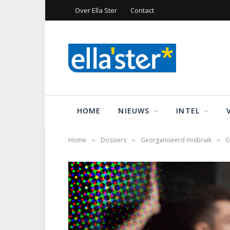
Over Ella Ster
Contact
HOME
NIEUWS
INTEL
Home
Dossiers
Georganiseerd misbruik
E
»
»
»