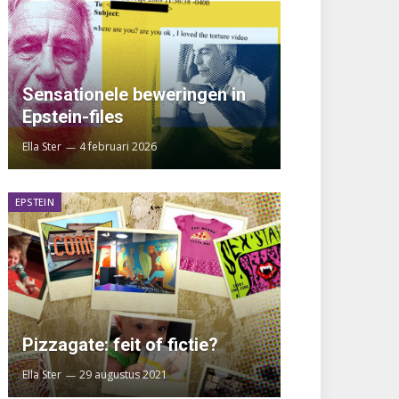
Sensationele beweringen in
Epstein-files
Ella Ster
4 februari 2026
EPSTEIN
Pizzagate: feit of fictie?
Ella Ster
29 augustus 2021