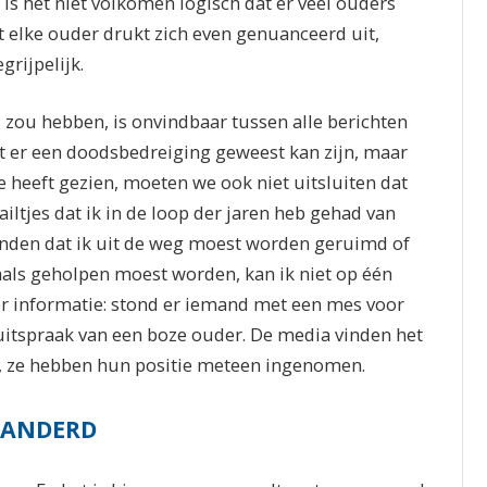
s het niet volkomen logisch dat er veel ouders
t elke ouder drukt zich even genuanceerd uit,
grijpelijk.
ou hebben, is onvindbaar tussen alle berichten
 er een doodsbedreiging geweest kan zijn, maar
 heeft gezien, moeten we ook niet uitsluiten dat
mailtjes dat ik in de loop der jaren heb gehad van
vonden dat ik uit de weg moest worden geruimd of
als geholpen moest worden, kan ik niet op één
er informatie: stond er iemand met een mes voor
uitspraak van een boze ouder. De media vinden het
en, ze hebben hun positie meteen ingenomen.
RANDERD