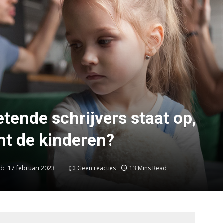
tende schrijvers staat op,
t de kinderen?
d:
17 februari 2023
Geen reacties
13 Mins Read