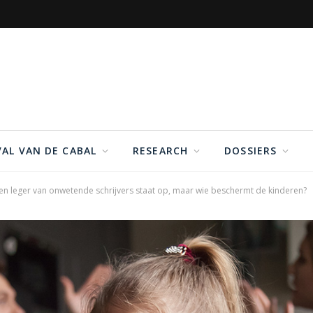
VAL VAN DE CABAL
RESEARCH
DOSSIERS
en leger van onwetende schrijvers staat op, maar wie beschermt de kinderen?