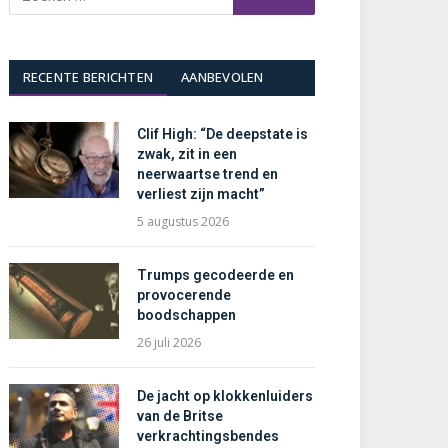
RECENTE BERICHTEN
AANBEVOLEN
Clif High: “De deepstate is
zwak, zit in een
neerwaartse trend en
verliest zijn macht”
5 augustus 2026
Trumps gecodeerde en
provocerende
boodschappen
26 juli 2026
De jacht op klokkenluiders
van de Britse
verkrachtingsbendes