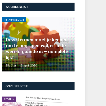
WOORDENLIJST
TERMINOLOGIE
Deze termen moet je kennen,
om te begrijpen wat er in de
wereld gaande is – complete
lijst
Ella Ster
3 april 2020
ONZE SELECTIE
EPSTEIN