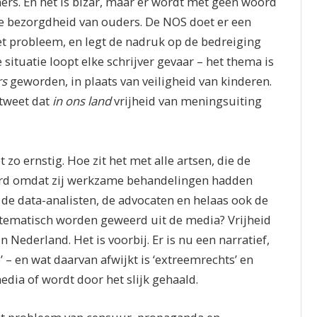
rs. En het is bizar, maar er wordt met geen woord
e bezorgdheid van ouders. De NOS doet er een
t probleem, en legt de nadruk op de bedreiging
situatie loopt elke schrijver gevaar – het thema is
rs
geworden, in plaats van veiligheid van kinderen.
 tweet dat
in ons land
vrijheid van meningsuiting
t zo ernstig. Hoe zit het met alle artsen, die de
oerd omdat zij werkzame behandelingen hadden
de data-analisten, de advocaten en helaas ook de
ystematisch worden geweerd uit de media? Vrijheid
Nederland. Het is voorbij. Er is nu een narratief,
e’ – en wat daarvan afwijkt is ‘extreemrechts’ en
media of wordt door het slijk gehaald.