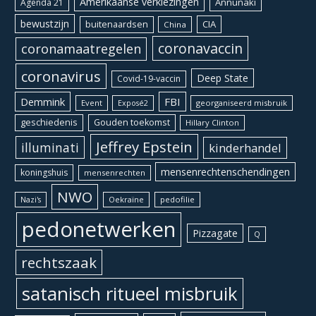
Amerikaanse verkiezingen
Annunaki
Agenda 21
bewustzijn
CIA
buitenaardsen
China
coronavaccin
coronamaatregelen
coronavirus
Deep State
Covid-19-vaccin
Demmink
FBI
Event
georganiseerd misbruik
Exposé2
geschiedenis
Gouden toekomst
Hillary Clinton
Jeffrey Epstein
illuminati
kinderhandel
mensenrechtenschendingen
koningshuis
mensenrechten
NWO
Oekraïne
pedofilie
Nazi's
pedonetwerken
Pizzagate
Q
rechtszaak
satanisch ritueel misbruik