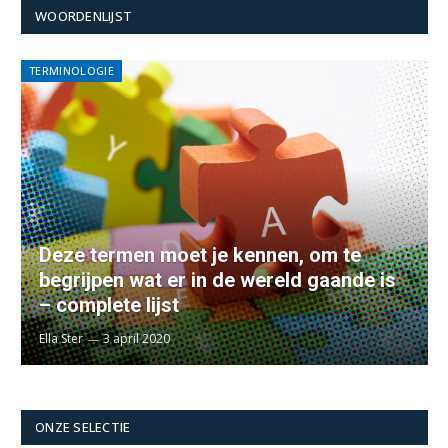
WOORDENLIJST
TERMINOLOGIE
Deze termen moet je kennen, om te
begrijpen wat er in de wereld gaande is
– complete lijst
Ella Ster
3 april 2020
ONZE SELECTIE