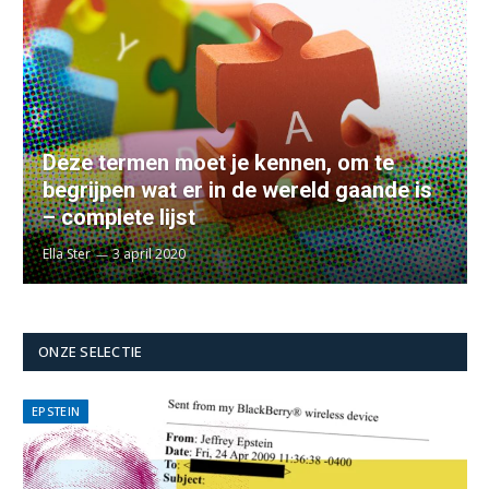
Deze termen moet je kennen, om te
begrijpen wat er in de wereld gaande is
– complete lijst
Ella Ster
3 april 2020
ONZE SELECTIE
EPSTEIN