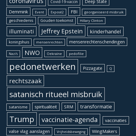
coronavirus
Deep State
Covid-19-vaccin
Demmink
FBI
Event
georganiseerd misbruik
Exposé2
geschiedenis
Gouden toekomst
Hillary Clinton
Jeffrey Epstein
illuminati
kinderhandel
mensenrechtenschendingen
koningshuis
mensenrechten
NWO
Oekraïne
pedofilie
Nazi's
pedonetwerken
Pizzagate
Q
rechtszaak
satanisch ritueel misbruik
transformatie
spiritualiteit
SRM
satanisme
Trump
vaccinatie-agenda
vaccinaties
WingMakers
valse vlag aanslagen
Vrijheidsbeweging