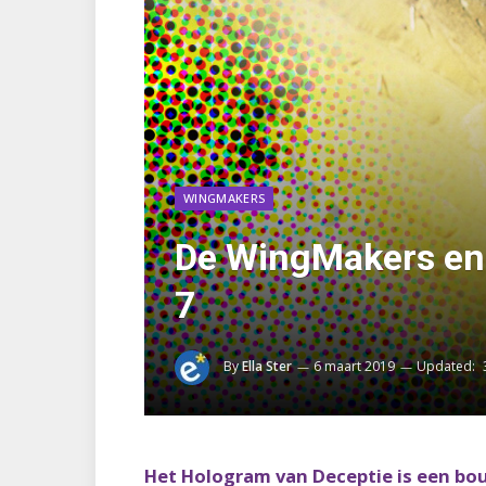
WINGMAKERS
De WingMakers en h
7
By
Ella Ster
6 maart 2019
Updated:
Het Hologram van Deceptie is een bo