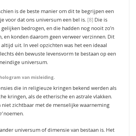
schien is de beste manier om dit te begrijpen een
je voor dat ons universum een bel is.
[8]
Die is
gelijken bedrogen, en die hadden nog nooit zo’n
n, en konden daarom geen verweer verzinnen. Dit
tijd uit. In veel opzichten was het een ideaal
 slechts één bewuste levensvorm te bestaan op een
 oneindige universum.
 hologram van misleiding.
nsies die in religieuze kringen bekend werden als
che kringen, als de etherische en astrale vlakken.
jn niet zichtbaar met de menselijke waarneming
n’
noemen.
en ander universum of dimensie van bestaan is. Het