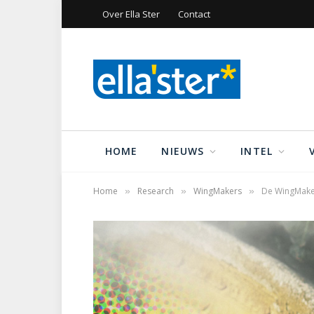
Over Ella Ster
Contact
HOME
NIEUWS
INTEL
Home
Research
WingMakers
De WingMakers
»
»
»