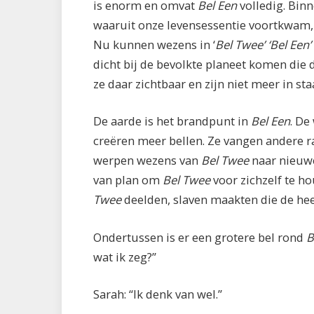
is enorm en omvat
Bel Een
volledig. Bin
waaruit onze levensessentie voortkwam,
Nu kunnen wezens in ‘
Bel Twee’ ‘Bel Een’
dicht bij de bevolkte planeet komen die
ze daar zichtbaar en zijn niet meer in sta
De aarde is het brandpunt in
Bel Een
. De
creëren meer bellen. Ze vangen andere r
werpen wezens van
Bel Twee
naar nieuwe
van plan om
Bel Twee
voor zichzelf te ho
Twee
deelden, slaven maakten die de he
Ondertussen is er een grotere bel rond
B
wat ik zeg?”
Sarah: “Ik denk van wel.”