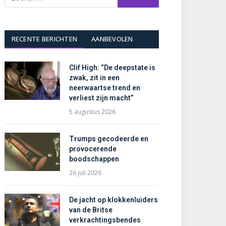
RECENTE BERICHTEN
AANBEVOLEN
Clif High: “De deepstate is
zwak, zit in een
neerwaartse trend en
verliest zijn macht”
5 augustus 2026
Trumps gecodeerde en
provocerende
boodschappen
26 juli 2026
De jacht op klokkenluiders
van de Britse
verkrachtingsbendes