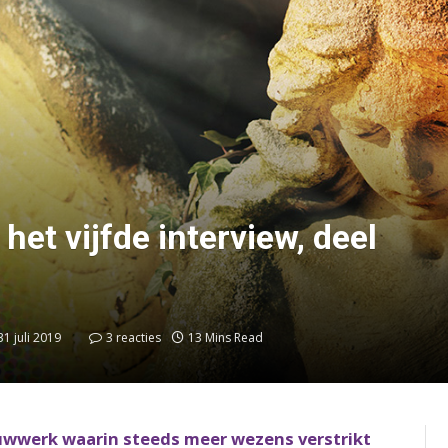
et vijfde interview, deel
31 juli 2019
3 reacties
13 Mins Read
uwwerk waarin steeds meer wezens verstrikt