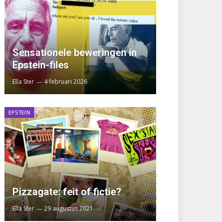
Sensationele beweringen in
Epstein-files
Ella Ster
4 februari 2026
EPSTEIN
Pizzagate: feit of fictie?
Ella Ster
29 augustus 2021