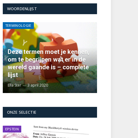
WOORDENLIJST
TERMINOLOGIE
Deze termen moet je kennen,
om te begrijpen wat er in de
wereld gaande is – complete
lijst
Ella Ster
3 april 2020
ONZE SELECTIE
EPSTEIN