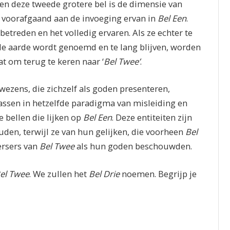
nen deze tweede grotere bel is de dimensie van
 voorafgaand aan de invoeging ervan in
Bel Een
.
betreden en het volledig ervaren. Als ze echter te
 de aarde wordt genoemd en te lang blijven, worden
at om terug te keren naar ‘
Bel Twee’
.
 wezens, die zichzelf als goden presenteren,
assen in hetzelfde paradigma van misleiding en
 bellen die lijken op
Bel Een
. Deze entiteiten zijn
uden, terwijl ze van hun gelijken, die voorheen
Bel
ersers van
Bel Twee
als hun goden beschouwden.
el Twee
. We zullen het
Bel Drie
noemen. Begrijp je