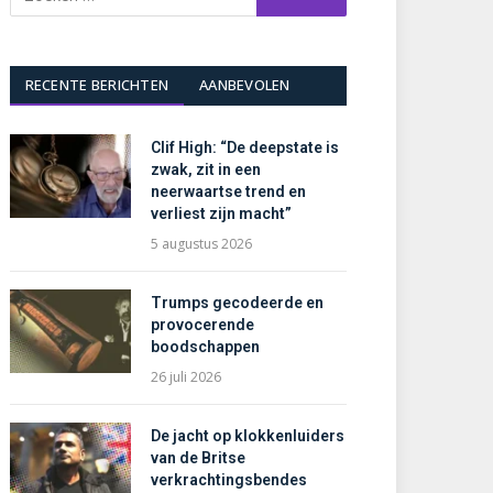
RECENTE BERICHTEN
AANBEVOLEN
Clif High: “De deepstate is
zwak, zit in een
neerwaartse trend en
verliest zijn macht”
5 augustus 2026
Trumps gecodeerde en
provocerende
boodschappen
26 juli 2026
De jacht op klokkenluiders
van de Britse
verkrachtingsbendes