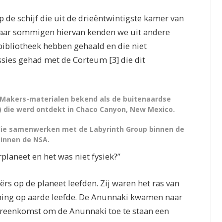
p de schijf die uit de drieëntwintigste kamer van
ar sommigen hiervan kenden we uit andere
ibliotheek hebben gehaald en die niet
ssies gehad met de Corteum [3] die dit
ngMakers-materialen bekend als de buitenaardse
e) die werd ontdekt in Chaco Canyon, New Mexico.
 die samenwerken met de Labyrinth Group binnen de
binnen de NSA.
planeet en het was niet fysiek?”
iërs op de planeet leefden. Zij waren het ras van
ming op aarde leefde. De Anunnaki kwamen naar
ereenkomst om de Anunnaki toe te staan een