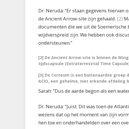
Dr. Neruda: “Er staan gegevens hiervan o
de Ancient Arrow-site zijn gehaald.
[2]
Ma
documenten die we uit de Soemerische b
wijdverspreid zijn. We hebben ook discu
ondersteunen.”
[2] De Ancient Arrow-site is binnen de Wi
tijdscapsule (Extraterrestrial Time Capsul
[3] De Corteum is een buitenaardse groep
ACIO, een geheime, niet erkende afdeling 
Sarah: “Dus de aarde begon als een water
Dr. Neruda: “Juist. Dit was toen de Atlant
wezens dat op het moment van zijn vor
hen toe en onderhandelden over een ov