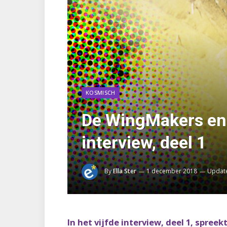
KOSMISCH
De WingMakers en 
interview, deel 1
By
Ella Ster
1 december 2018
Updat
In het vijfde interview, deel 1, spre