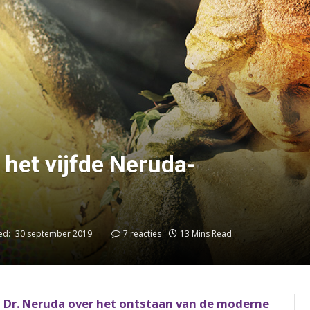
het vijfde Neruda-
ed:
30 september 2019
7 reacties
13 Mins Read
ekt Dr. Neruda over het ontstaan van de moderne