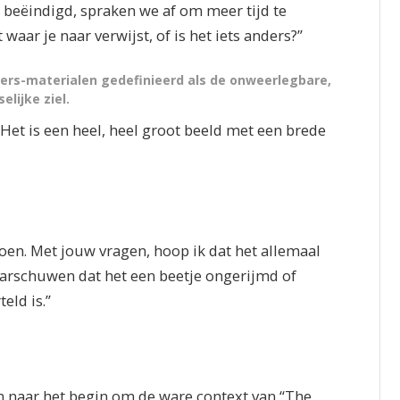
 beëindigd, spraken we af om meer tijd te
at waar je naar verwijst, of is het iets anders?”
kers-materialen gedefinieerd als de onweerlegbare,
lijke ziel.
 Het is een heel, heel groot beeld met een brede
oen. Met jouw vragen, hoop ik dat het allemaal
aarschuwen dat het een beetje ongerijmd of
eld is.”
n naar het begin om de ware context van “The