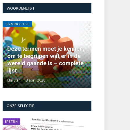
WOORDENLIJST
TERMINOLOGIE
Deze termen moet je kennen,
om te begrijpen wat er in de
wereld gaande is – complete
lijst
Ella Ster
3 april 2020
ONZE SELECTIE
EPSTEIN