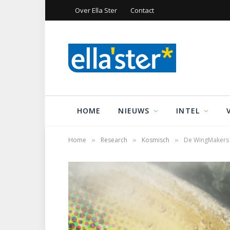
Over Ella Ster
Contact
HOME
NIEUWS
INTEL
Home
Research
Kosmisch
De WingMakers e
»
»
»