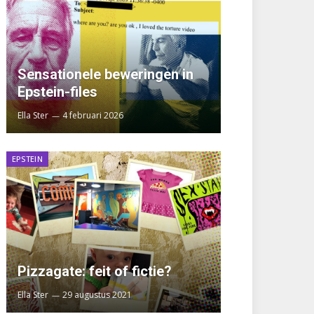
Sensationele beweringen in
Epstein-files
Ella Ster
4 februari 2026
EPSTEIN
Pizzagate: feit of fictie?
Ella Ster
29 augustus 2021