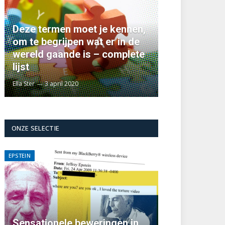
Deze termen moet je kennen,
om te begrijpen wat er in de
wereld gaande is – complete
lijst
Ella Ster
3 april 2020
ONZE SELECTIE
EPSTEIN
Sensationele beweringen in