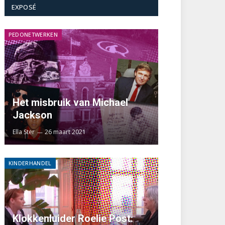
EXPOSÉ
PEDONETWERKEN
Het misbruik van Michael
Jackson
Ella Ster
26 maart 2021
KINDERHANDEL
Klokkenluider Roelie Post: