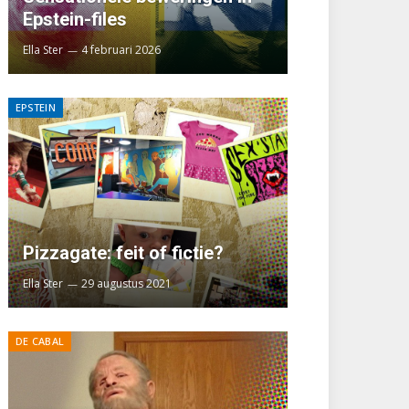
Epstein-files
Ella Ster
4 februari 2026
EPSTEIN
Pizzagate: feit of fictie?
Ella Ster
29 augustus 2021
DE CABAL