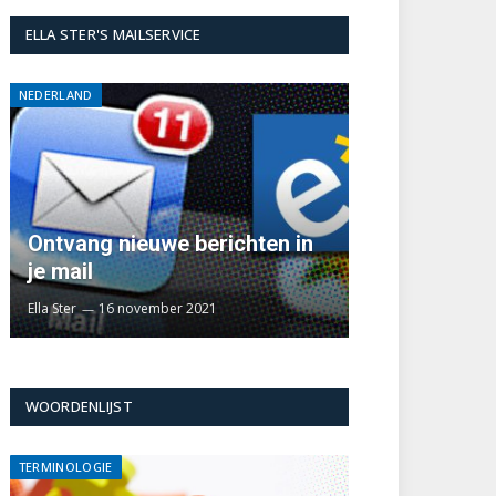
ELLA STER'S MAILSERVICE
NEDERLAND
Ontvang nieuwe berichten in
je mail
Ella Ster
16 november 2021
WOORDENLIJST
TERMINOLOGIE