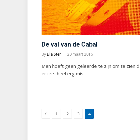
De val van de Cabal
By
Ella Ster
20 maart 2016
Men hoeft geen geleerde te zijn om te zien d
er iets heel erg mis…
Previous
1
2
3
4