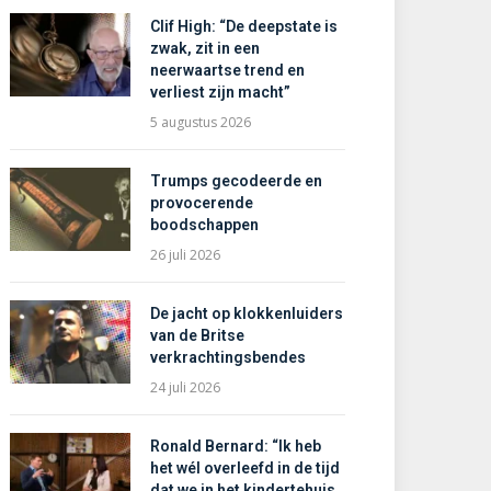
Clif High: “De deepstate is
zwak, zit in een
neerwaartse trend en
verliest zijn macht”
5 augustus 2026
Trumps gecodeerde en
provocerende
boodschappen
26 juli 2026
De jacht op klokkenluiders
van de Britse
verkrachtingsbendes
24 juli 2026
Ronald Bernard: “Ik heb
het wél overleefd in de tijd
dat we in het kindertehuis