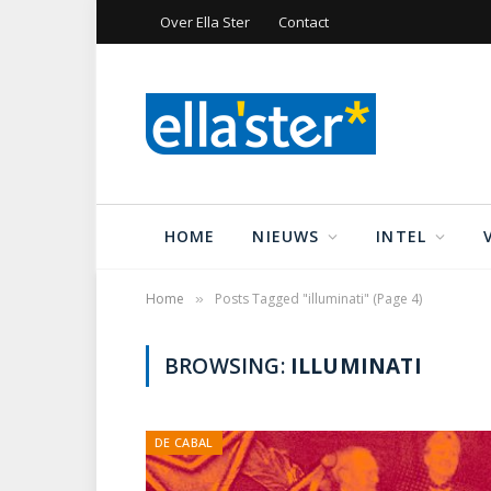
Over Ella Ster
Contact
HOME
NIEUWS
INTEL
Home
Posts Tagged "illuminati" (Page 4)
»
BROWSING:
ILLUMINATI
DE CABAL