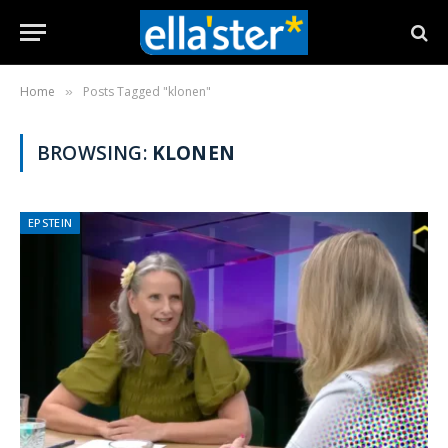
Home
Posts Tagged "klonen"
»
BROWSING:
KLONEN
EPSTEIN