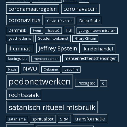
coronavaccin
coronamaatregelen
coronavirus
Deep State
Covid-19-vaccin
Demmink
FBI
Event
georganiseerd misbruik
Exposé2
geschiedenis
Gouden toekomst
Hillary Clinton
Jeffrey Epstein
illuminati
kinderhandel
mensenrechtenschendingen
koningshuis
mensenrechten
NWO
Oekraïne
pedofilie
Nazi's
pedonetwerken
Pizzagate
Q
rechtszaak
satanisch ritueel misbruik
transformatie
spiritualiteit
SRM
satanisme