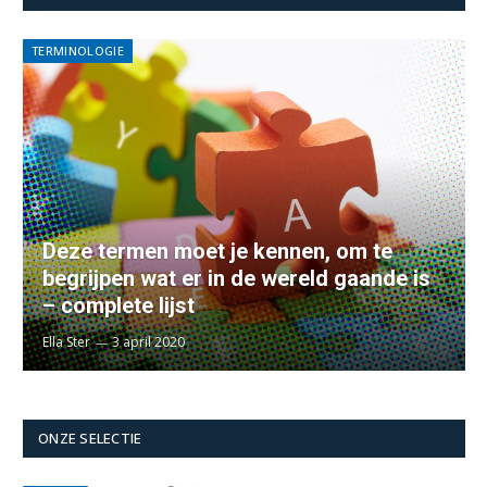
TERMINOLOGIE
Deze termen moet je kennen, om te
begrijpen wat er in de wereld gaande is
– complete lijst
Ella Ster
3 april 2020
ONZE SELECTIE