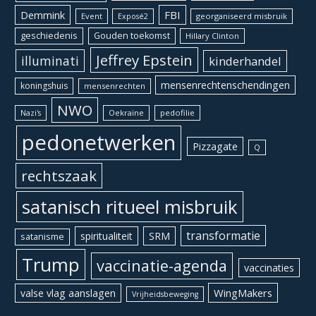
Demmink
FBI
Event
georganiseerd misbruik
Exposé2
geschiedenis
Gouden toekomst
Hillary Clinton
Jeffrey Epstein
illuminati
kinderhandel
mensenrechtenschendingen
koningshuis
mensenrechten
NWO
Oekraïne
pedofilie
Nazi's
pedonetwerken
Pizzagate
Q
rechtszaak
satanisch ritueel misbruik
transformatie
spiritualiteit
SRM
satanisme
Trump
vaccinatie-agenda
vaccinaties
WingMakers
valse vlag aanslagen
Vrijheidsbeweging