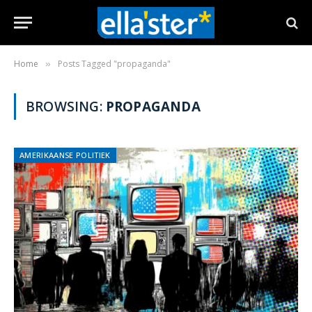
Home
Posts Tagged "propaganda"
»
BROWSING:
PROPAGANDA
AMERIKAANSE POLITIEK