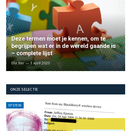
Deze termen moet je kennen, om te
begrijpen wat er in de wereld gaande is
– complete lijst
Ella Ster
3 april 2020
ONZE SELECTIE
EPSTEIN