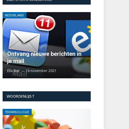
NEDERLAND
Ontvang nieuwe berichten in
je mail
Ella Ster
16 november 2021
WOORDENLIJST
TERMINOLOGIE