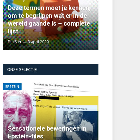
Deze termen moet je kennen,
om te begrijpen wat er in de
wereld gaande is – complete
lijst
Ella Ster
3 april 2020
ONZE SELECTIE
EPSTEIN
Sensationele beweringen in
Epstein-files