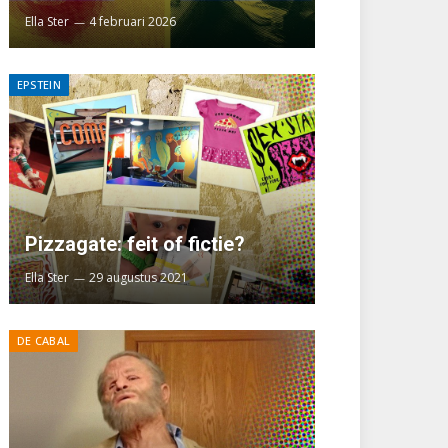
Ella Ster
4 februari 2026
EPSTEIN
Pizzagate: feit of fictie?
Ella Ster
29 augustus 2021
DE CABAL