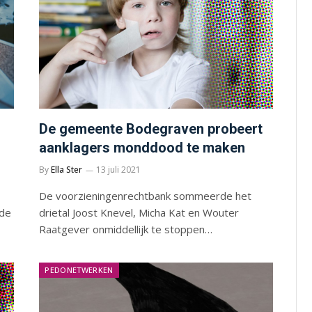
De gemeente Bodegraven probeert
aanklagers monddood te maken
By
Ella Ster
13 juli 2021
De voorzieningenrechtbank sommeerde het
 de
drietal Joost Knevel, Micha Kat en Wouter
Raatgever onmiddellijk te stoppen…
PEDONETWERKEN