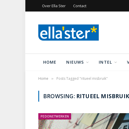
Over Ella Ster
Contact
HOME
NIEUWS
INTEL
Home
Posts Tagged "ritueel misbruik"
»
BROWSING:
RITUEEL MISBRUI
PEDONETWERKEN