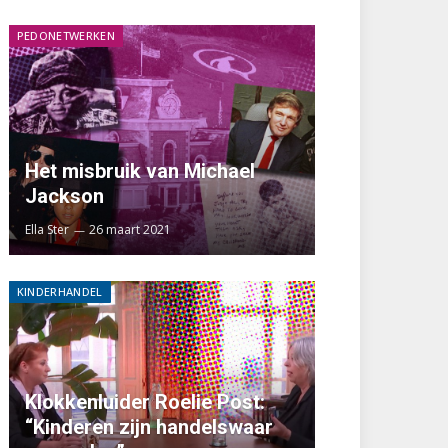
PEDONETWERKEN
Het misbruik van Michael
Jackson
Ella Ster
26 maart 2021
KINDERHANDEL
Klokkenluider Roelie Post:
“Kinderen zijn handelswaar