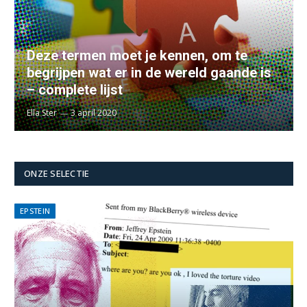
Deze termen moet je kennen, om te
begrijpen wat er in de wereld gaande is
– complete lijst
Ella Ster
3 april 2020
ONZE SELECTIE
EPSTEIN