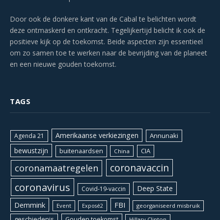
Door ook de donkere kant van de Cabal te belichten wordt
deze ontmaskerd en ontkracht. Tegelijkertijd belicht ik ook de
positieve kijk op de toekomst. Beide aspecten zijn essentieel
om zo samen toe te werken naar de bevrijding van de planeet
en een nieuwe gouden toekomst.
TAGS
Amerikaanse verkiezingen
Annunaki
Agenda 21
bewustzijn
CIA
buitenaardsen
China
coronavaccin
coronamaatregelen
coronavirus
Deep State
Covid-19-vaccin
Demmink
FBI
Event
georganiseerd misbruik
Exposé2
geschiedenis
Gouden toekomst
Hillary Clinton