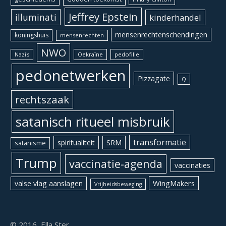
Jeffrey Epstein
illuminati
kinderhandel
mensenrechtenschendingen
koningshuis
mensenrechten
NWO
Oekraïne
pedofilie
Nazi's
pedonetwerken
Pizzagate
Q
rechtszaak
satanisch ritueel misbruik
transformatie
spiritualiteit
SRM
satanisme
Trump
vaccinatie-agenda
vaccinaties
WingMakers
valse vlag aanslagen
Vrijheidsbeweging
© 2016, Ella Ster