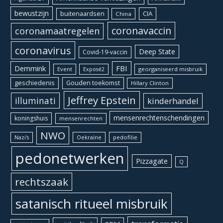
bewustzijn
CIA
buitenaardsen
China
coronavaccin
coronamaatregelen
coronavirus
Deep State
Covid-19-vaccin
Demmink
FBI
Event
georganiseerd misbruik
Exposé2
geschiedenis
Gouden toekomst
Hillary Clinton
Jeffrey Epstein
illuminati
kinderhandel
mensenrechtenschendingen
koningshuis
mensenrechten
NWO
Oekraïne
pedofilie
Nazi's
pedonetwerken
Pizzagate
Q
rechtszaak
satanisch ritueel misbruik