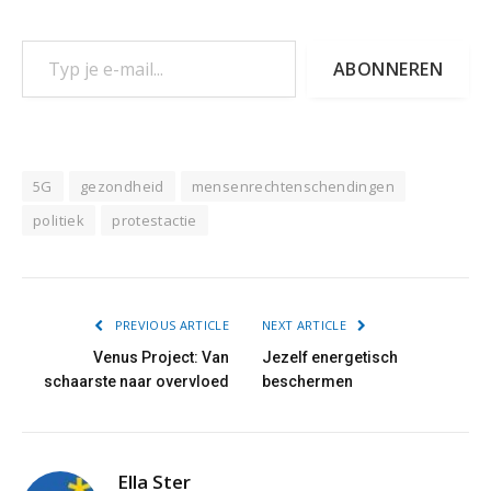
Typ je e-mail...
ABONNEREN
5G
gezondheid
mensenrechtenschendingen
politiek
protestactie
PREVIOUS ARTICLE
NEXT ARTICLE
Venus Project: Van
Jezelf energetisch
schaarste naar overvloed
beschermen
Ella Ster