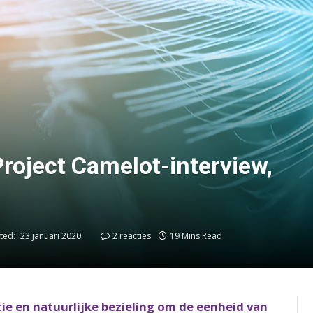
roject Camelot-interview,
ted:
23 januari 2020
2 reacties
19 Mins Read
e en natuurlijke bezieling om de eenheid van