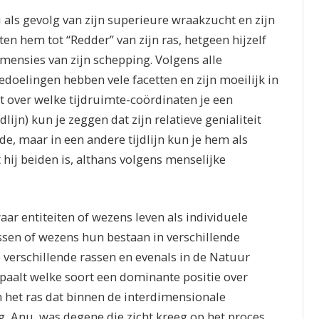
als gevolg van zijn superieure wraakzucht en zijn
n hem tot “Redder” van zijn ras, hetgeen hijzelf
dimensies van zijn schepping. Volgens alle
edoelingen hebben vele facetten en zijn moeilijk in
t over welke tijdruimte-coördinaten je een
lijn) kun je zeggen dat zijn relatieve genialiteit
e, maar in een andere tijdlijn kun je hem als
hij beiden is, althans volgens menselijke
ar entiteiten of wezens leven als individuele
ssen of wezens hun bestaan in verschillende
ze verschillende rassen en evenals in de Natuur
bepaalt welke soort een dominante positie over
n het ras dat binnen de interdimensionale
, Anu, was degene die zicht kreeg op het proces