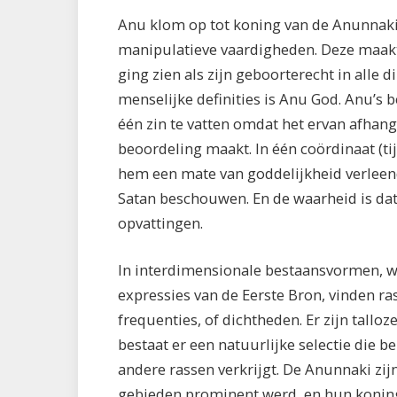
Anu klom op tot koning van de Anunnaki 
manipulatieve vaardigheden. Deze maakte
ging zien als zijn geboorterecht in alle 
menselijke definities is Anu God. Anu’s b
één zin te vatten omdat het ervan afhang
beoordeling maakt. In één coördinaat (tijd
hem een mate van goddelijkheid verleend
Satan beschouwen. En de waarheid is dat 
opvattingen.
In interdimensionale bestaansvormen, wa
expressies van de Eerste Bron, vinden ra
frequenties, of dichtheden. Er zijn tallo
bestaat er een natuurlijke selectie die 
andere rassen verkrijgt. De Anunnaki zij
gebieden prominent werd, en hun koning