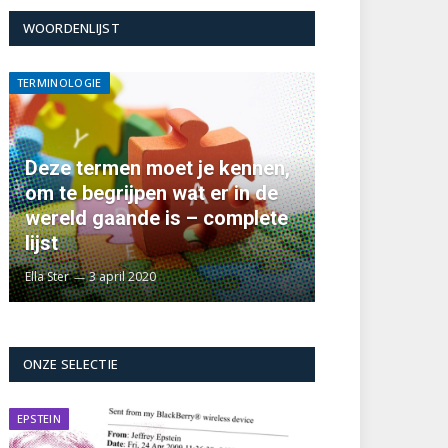
WOORDENLIJST
TERMINOLOGIE
Deze termen moet je kennen,
om te begrijpen wat er in de
wereld gaande is – complete
lijst
Ella Ster
3 april 2020
ONZE SELECTIE
EPSTEIN