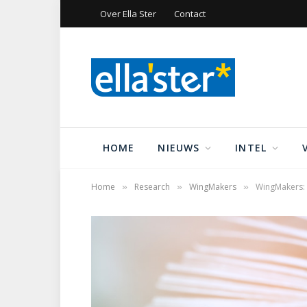
Over Ella Ster
Contact
HOME
NIEUWS
INTEL
Home
Research
WingMakers
WingMakers: 
»
»
»