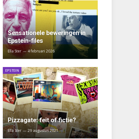
Sensationele beweringen in
Epstein-files
Ella Ster
4 februari 2026
EPSTEIN
Pizzagate: feit of fictie?
Ella Ster
29 augustus 2021