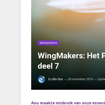
WINGMAKERS
WingMakers: Het P
deel 7
By
Ella Ster
28 november 2019
Upda
Anu maakte misbruik van onze essenti