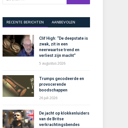
RECENTE BERICHTEN
AANBEVOLEN
Clif High: “De deepstate is
zwak, zit in een
neerwaartse trend en
verliest zijn macht”
5 augustus 2026
Trumps gecodeerde en
provocerende
boodschappen
26 juli 2026
De jacht op klokkenluiders
van de Britse
verkrachtingsbendes