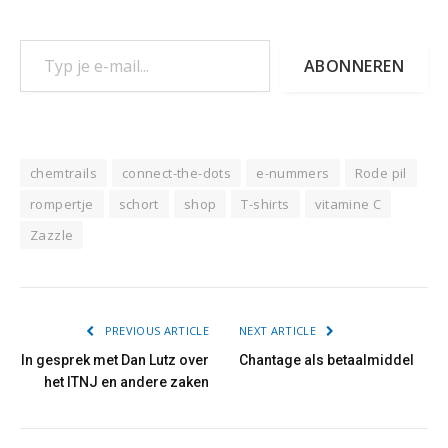
Typ je e-mail...
ABONNEREN
chemtrails
connect-the-dots
e-nummers
Rode pil
rompertje
schort
shop
T-shirts
vitamine C
Zazzle
PREVIOUS ARTICLE
NEXT ARTICLE
In gesprek met Dan Lutz over
Chantage als betaalmiddel
het ITNJ en andere zaken