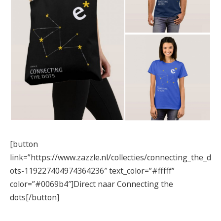
[button
link=”https://www.zazzle.nl/collecties/connecting_the_d
ots-119227404974364236″ text_color=”#fffff”
color=”#0069b4″]Direct naar Connecting the
dots[/button]