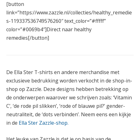
[button
link=”https://www.zazzle.nl/collecties/healthy_remedie
s-119337536749576260″ text_color=”#fffff”
color=”#0069b4″]Direct naar healthy
remedies[/button]
De Ella Ster T-shirts en andere merchandise met
exclusieve bedrukking worden verkocht in de shop-in-
shop op Zazzle. Deze designs hebben betrekking op
de onderwerpen waarover we schrijven zoals: ‘Vitamin
C’, ‘de rode pil slikken’, ‘rode of blauwe pil?’ gender-
neutraliteit, de ‘dots verbinden’. Neem eens een kijkje
in de
Ella Ster Zazzle-shop
.
Het leuke van Zazzle is dat je op basis van de