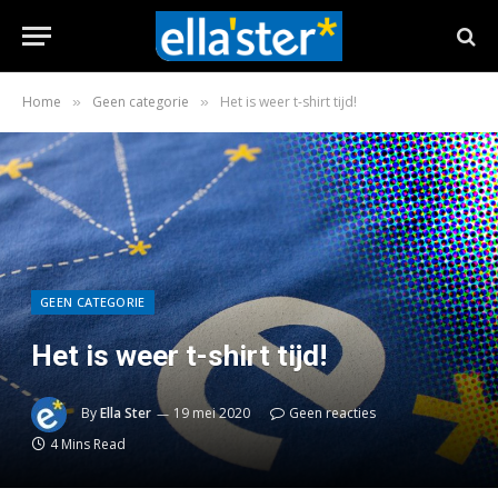
Home
Geen categorie
Het is weer t-shirt tijd!
»
»
GEEN CATEGORIE
Het is weer t-shirt tijd!
By
Ella Ster
19 mei 2020
Geen reacties
4 Mins Read