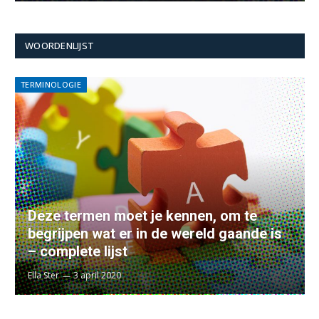
WOORDENLIJST
TERMINOLOGIE
Deze termen moet je kennen, om te
begrijpen wat er in de wereld gaande is
– complete lijst
Ella Ster
3 april 2020