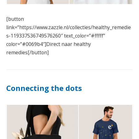
[button
link=”https://www.zazzle.nl/collecties/healthy_remedie
s-119337536749576260″ text_color=”#fffff”
color=”#0069b4″]Direct naar healthy
remedies[/button]
Connecting the dots