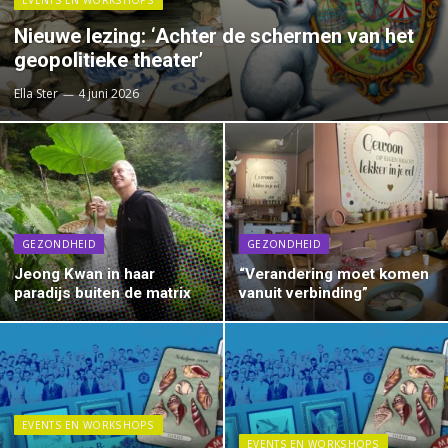
EVENTS EN WORKSHOPS
Nieuwe lezing: ‘Achter de schermen van het
geopolitieke theater’
Ella Ster
4 juni 2026
GEZONDHEID
GEZONDHEID
Jeong Kwan in haar
“Verandering moet komen
paradijs buiten de matrix
vanuit verbinding”
EVENTS EN WORKSHOPS
EVENTS EN WORKSHOPS