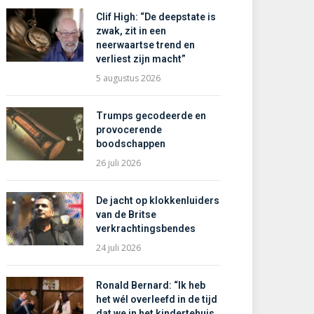
Clif High: “De deepstate is
zwak, zit in een
neerwaartse trend en
verliest zijn macht”
5 augustus 2026
Trumps gecodeerde en
provocerende
boodschappen
26 juli 2026
De jacht op klokkenluiders
van de Britse
verkrachtingsbendes
24 juli 2026
Ronald Bernard: “Ik heb
het wél overleefd in de tijd
dat we in het kindertehuis