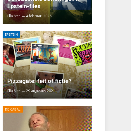
Epstein-files
Ella Ster
4 februari 2026
EPSTEIN
Pizzagate: feit of fictie?
Ella Ster
29 augustus 2021
DE CABAL