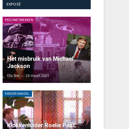
EXPOSÉ
PEDONETWERKEN
Het misbruik van Michael
Jackson
Ella Ster
26 maart 2021
KINDERHANDEL
Klokkenluider Roelie Post: