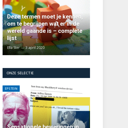
Deze termen moet je kennen,
om te begrijpen wat er in de
wereld gaande is – complete
lijst
Ella Ster
3 april 2020
ONZE SELECTIE
EPSTEIN
Sensationele beweringen in