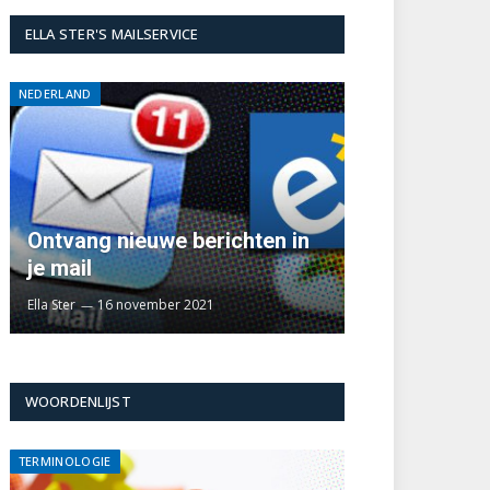
ELLA STER'S MAILSERVICE
NEDERLAND
Ontvang nieuwe berichten in
je mail
Ella Ster
16 november 2021
WOORDENLIJST
TERMINOLOGIE