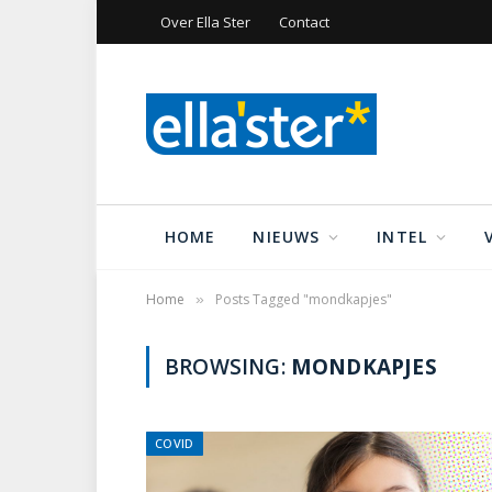
Over Ella Ster
Contact
HOME
NIEUWS
INTEL
Home
Posts Tagged "mondkapjes"
»
BROWSING:
MONDKAPJES
COVID