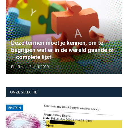
Deze termen moet je kennen, om te
begrijpen wat er in de wereld gaande is
– complete lijst
Ella Ster
3 april 2020
ONZE SELECTIE
EPSTEIN