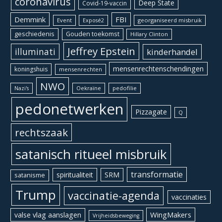
coronavirus
Deep State
Covid-19-vaccin
Demmink
FBI
Event
georganiseerd misbruik
Exposé2
geschiedenis
Gouden toekomst
Hillary Clinton
Jeffrey Epstein
illuminati
kinderhandel
mensenrechtenschendingen
koningshuis
mensenrechten
NWO
Oekraïne
pedofilie
Nazi's
pedonetwerken
Pizzagate
Q
rechtszaak
satanisch ritueel misbruik
transformatie
spiritualiteit
SRM
satanisme
Trump
vaccinatie-agenda
vaccinaties
WingMakers
valse vlag aanslagen
Vrijheidsbeweging