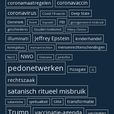
coronavaccin
coronamaatregelen
coronavirus
Deep State
Covid-19-vaccin
Demmink
FBI
Event
georganiseerd misbruik
Exposé2
geschiedenis
Gouden toekomst
Hillary Clinton
Jeffrey Epstein
illuminati
kinderhandel
mensenrechtenschendingen
koningshuis
mensenrechten
NWO
Oekraïne
pedofilie
Nazi's
pedonetwerken
Pizzagate
Q
rechtszaak
satanisch ritueel misbruik
transformatie
spiritualiteit
SRM
satanisme
Trump
vaccinatie-agenda
vaccinaties