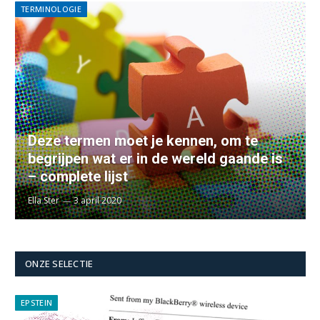
TERMINOLOGIE
Deze termen moet je kennen, om te
begrijpen wat er in de wereld gaande is
– complete lijst
Ella Ster
3 april 2020
ONZE SELECTIE
EPSTEIN