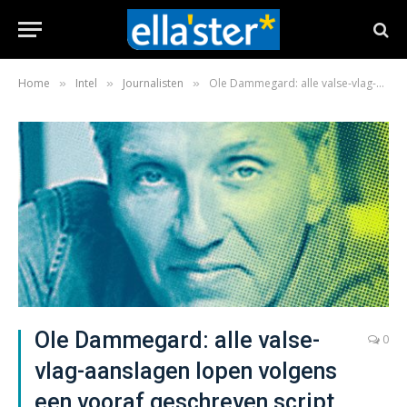
Home
Intel
Journalisten
Ole Dammegard: alle valse-vlag-aanslagen lopen volgens een vooraf geschreven script
»
»
»
Ole Dammegard: alle valse-
0
vlag-aanslagen lopen volgens
een vooraf geschreven script