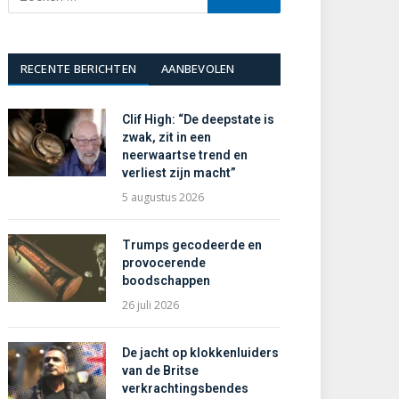
RECENTE BERICHTEN
AANBEVOLEN
Clif High: “De deepstate is
zwak, zit in een
neerwaartse trend en
verliest zijn macht”
5 augustus 2026
Trumps gecodeerde en
provocerende
boodschappen
26 juli 2026
De jacht op klokkenluiders
van de Britse
verkrachtingsbendes