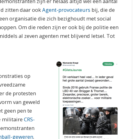
monstranten zijn er helaas altijd wel een aantal
ld zitten daar ook
Agent-provocateurs
bij, die de
een organisatie die zich bezighoudt met social
oppen. Om die reden zijn er ook bij de politie een
middels al zeven agenten met blijvend letsel. Tot
nstraties op
l vreedzame
er de protesten
e vorm van geweld
et geen pen te
 militaire
CRS-
 demonstranten
hball-geweren
.