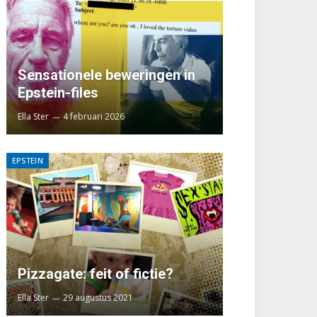
Sensationele beweringen in
Epstein-files
Ella Ster
4 februari 2026
EPSTEIN
Pizzagate: feit of fictie?
Ella Ster
29 augustus 2021