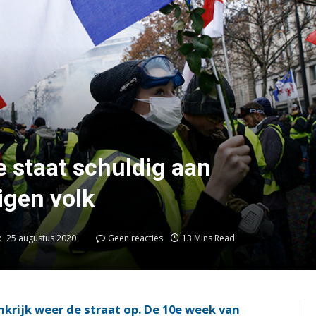
e staat schuldig aan
igen volk
:
25 augustus 2020
Geen reacties
13 Mins Read
krijk weer de straat op. De 10e week van