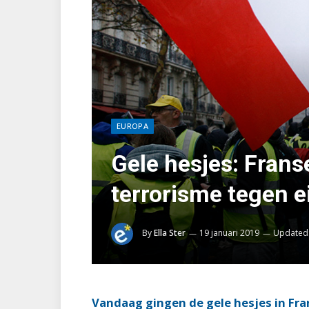
EUROPA
Gele hesjes: Frans
terrorisme tegen e
By
Ella Ster
19 januari 2019
Updated
Vandaag gingen de gele hesjes in Fran