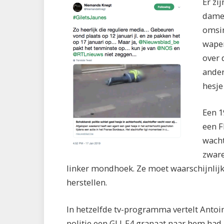
Er zi
dame 
omsin
wapen
over 
ander
hesje
Een 1
een F
wacht
zware
linker mondhoek. Ze moet waarschijnlij
herstellen.
In hetzelfde tv-programma vertelt Antoin
politie een GLI-F4 granaat naar hem had