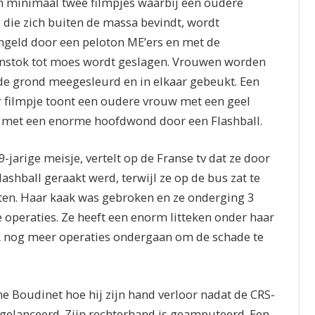
jn minimaal twee filmpjes waarbij een oudere
die zich buiten de massa bevindt, wordt
geld door een peloton ME’ers en met de
stok tot moes wordt geslagen. Vrouwen worden
de grond meegesleurd en in elkaar gebeukt. Een
 filmpje toont een oudere vrouw met een geel
 met een enorme hoofdwond door een Flashball.
9-jarige meisje, vertelt op de Franse tv dat ze door
lashball geraakt werd, terwijl ze op de bus zat te
en. Haar kaak was gebroken en ze onderging 3
 operaties. Ze heeft een enorm litteken onder haar
k nog meer operaties ondergaan om de schade te
e Boudinet hoe hij zijn hand verloor nadat de CRS-
 gelanceerd. Zijn rechterhand is geamputeerd. Een