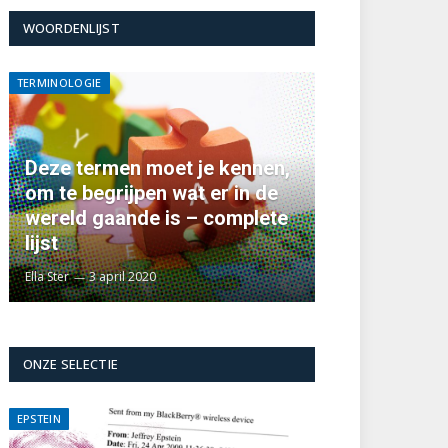
WOORDENLIJST
TERMINOLOGIE
Deze termen moet je kennen,
om te begrijpen wat er in de
wereld gaande is – complete
lijst
Ella Ster
3 april 2020
ONZE SELECTIE
EPSTEIN