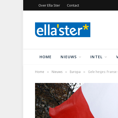
Over Ella Ster
Contact
HOME
NIEUWS
INTEL
Home
Nieuws
Europa
Gele hesjes: Franse 
»
»
»