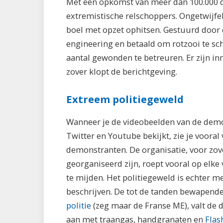
Met een opkomst van meer dan 100.000 de
extremistische relschoppers. Ongetwijfe
boel met opzet ophitsen. Gestuurd door 
engineering en betaald om rotzooi te sch
aantal gewonden te betreuren. Er zijn in
zover klopt de berichtgeving.
Extreem politiegeweld
Wanneer je de videobeelden van de demo
Twitter en Youtube bekijkt, zie je voora
demonstranten. De organisatie, voor zov
georganiseerd zijn, roept vooral op elk
te mijden. Het politiegeweld is echter m
beschrijven. De tot de tanden bewapende
politie
(zeg maar de Franse ME), valt de
aan met traangas, handgranaten en
Flas