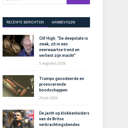
RECENTE BERICHTEN
AANBEVOLEN
Clif High: “De deepstate is
zwak, zit in een
neerwaartse trend en
verliest zijn macht”
5 augustus 2026
Trumps gecodeerde en
provocerende
boodschappen
26 juli 2026
De jacht op klokkenluiders
van de Britse
verkrachtingsbendes