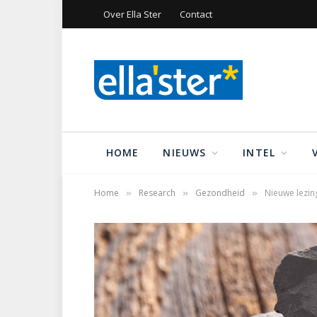
Over Ella Ster
Contact
HOME
NIEUWS
INTEL
Home
Research
Gezondheid
Nieuwe lezin
»
»
»