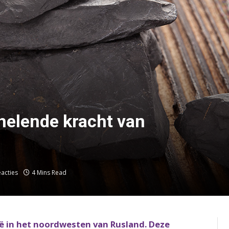
helende kracht van
eacties
4 Mins Read
ië in het noordwesten van Rusland. Deze