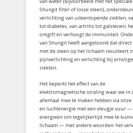
van water (bijvoorbeeld met het speciale
Shungit filter of losse steen), ondersteun
verlichting van uiteenlopende ziekten, v
tot diabetes, van artritis tot galstenen; he
ontgift en verhoogt de immuniteit. Ond
van Shungit heeft aangetoond dat direct
met de steen op het lichaam resulteert i
pijnverlichting en verlichting bij ernstige
ziekten.
Het beperkt het effect van de
elektromagnetische straling waar we in d
allemaal mee te maken hebben via onze c
en luchtenergie met een vleugje vuur — 
energieën om tegelijkertijd mee te kunne
lichaam — met andere woorden: het verw