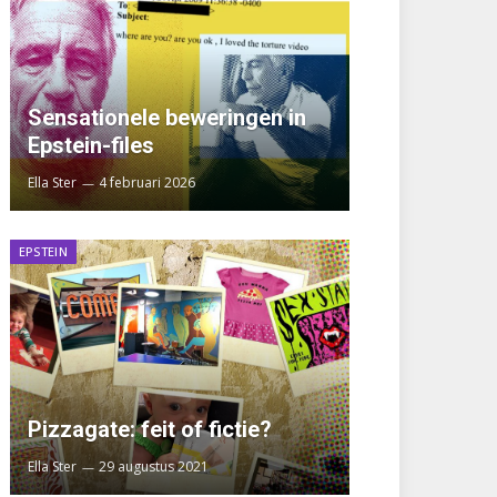
Sensationele beweringen in
Epstein-files
Ella Ster
4 februari 2026
EPSTEIN
Pizzagate: feit of fictie?
Ella Ster
29 augustus 2021