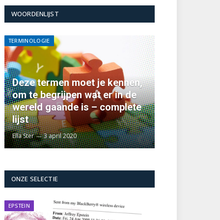
WOORDENLIJST
TERMINOLOGIE
Deze termen moet je kennen,
om te begrijpen wat er in de
wereld gaande is – complete
lijst
Ella Ster
3 april 2020
ONZE SELECTIE
EPSTEIN