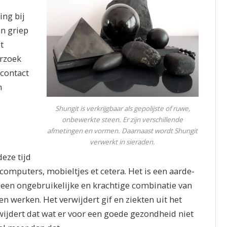
ing bij
an griep
t
erzoek
 contact
n
Shungit is verkrijgbaar als gepolijste of ruwe,
onbewerkte steen. Er zijn verschillende
afmetingen en vormen. Daarnaast wordt Shungit
verwerkt in sieraden.
eze tijd
omputers, mobieltjes et cetera. Het is een aarde-
een ongebruikelijke en krachtige combinatie van
n werken. Het verwijdert gif en ziekten uit het
ijdert dat wat er voor een goede gezondheid niet