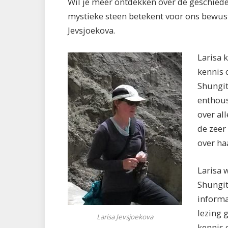
Wil je meer ontdekken over de geschiede
mystieke steen betekent voor ons bewust
Jevsjoekova.
Larisa 
kennis 
Shungit 
enthous
over al
de zeer
over ha
Larisa 
Shungit
informa
lezing 
Larisa Jevsjoekova
kennis 