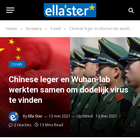
Home
Dossiers
Covid
Chinese leger en Wuhan-lab werkten samen om dodelijk virus te vinden
»
»
»
COVID
Chinese leger en Wuhan-lab
werkten samen om dodelijk virus
te vinden
By
Ella Ster
13 mei 2021
Updated:
13 mei 2021
2 reacties
13 Mins Read