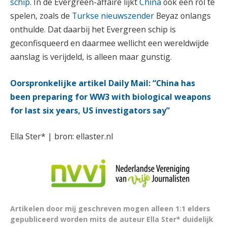
schip
. In de Evergreen-affaire lijkt
China
ook een rol te
spelen, zoals de
Turkse nieuwszender
Beyaz onlangs
onthulde. Dat daarbij het Evergreen schip is
geconfisqueerd en daarmee wellicht een wereldwijde
aanslag is verijdeld, is alleen maar gunstig.
Oorspronkelijke artikel Daily Mail: “China has
been preparing for WW3 with biological weapons
for last six years, US investigators say”
Ella Ster* | bron: ellaster.nl
Artikelen door mij geschreven mogen alleen 1:1 elders
gepubliceerd worden mits de auteur Ella Ster* duidelijk