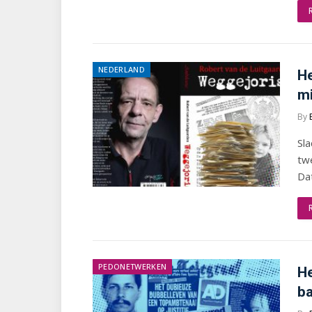
NEDERLAND
He
mi
By
Sla
twe
Da
PEDONETWERKEN
He
ba