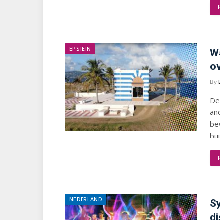
EPSTEIN
Wa
ov
By
De 
and
be
bu
NEDERLAND
S
di