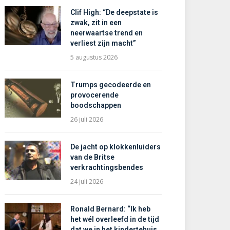
Clif High: “De deepstate is
zwak, zit in een
neerwaartse trend en
verliest zijn macht”
5 augustus 2026
Trumps gecodeerde en
provocerende
boodschappen
26 juli 2026
De jacht op klokkenluiders
van de Britse
verkrachtingsbendes
24 juli 2026
Ronald Bernard: “Ik heb
het wél overleefd in de tijd
dat we in het kindertehuis