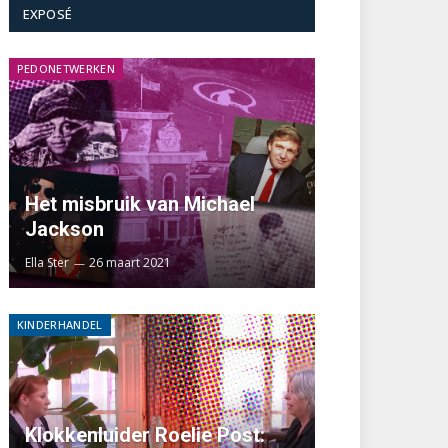
EXPOSÉ
PEDONETWERKEN
Het misbruik van Michael
Jackson
Ella Ster
26 maart 2021
KINDERHANDEL
Klokkenluider Roelie Post: