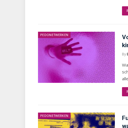
PEDONETWERKEN
Vo
ki
By
Wan
sch
all
PEDONETWERKEN
Fu
w