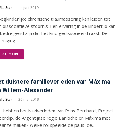
Ella Ster
14 juni 2019
egkinderlijke chronische traumatisering kan leiden tot
 dissociatieve stoornis. Een ervaring in de kindertijd kan
bedreigend zijn dat het kind gedissocieerd raakt. De
reniging…
READ MORE
t duistere familieverleden van Máxima
 Willem-Alexander
Ella Ster
26 mei 2019
t hebben het Naziverleden van Prins Bernhard, Project
erclip, de Argentijnse regio Bariloche en Máxima met
kaar te maken? Welke rol speelde de paus, de…