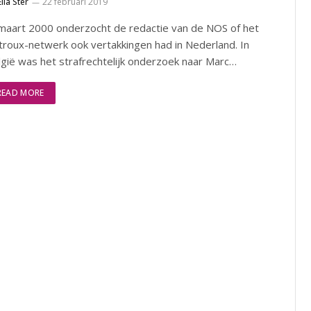
Ella Ster
22 februari 2019
 maart 2000 onderzocht de redactie van de NOS of het
troux-netwerk ook vertakkingen had in Nederland. In
gië was het strafrechtelijk onderzoek naar Marc…
READ MORE
t