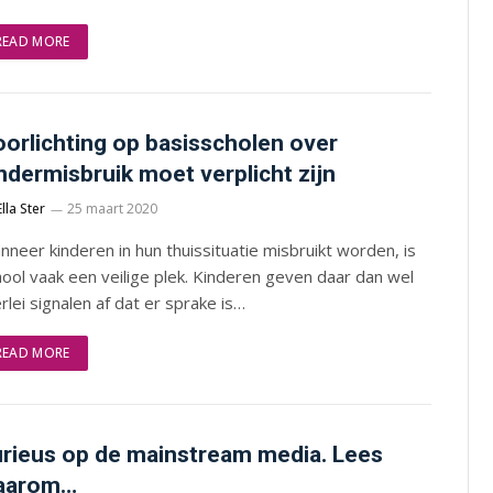
READ MORE
orlichting op basisscholen over
ndermisbruik moet verplicht zijn
Ella Ster
25 maart 2020
neer kinderen in hun thuissituatie misbruikt worden, is
ool vaak een veilige plek. Kinderen geven daar dan wel
erlei signalen af dat er sprake is…
READ MORE
rieus op de mainstream media. Lees
aarom…