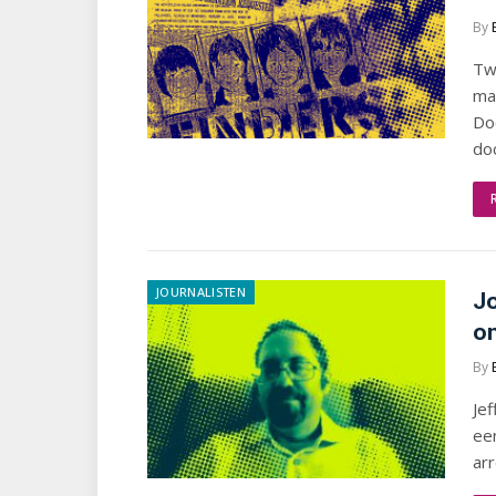
By
Tw
ma
Doo
do
JOURNALISTEN
Jo
on
By
Jef
een
arr