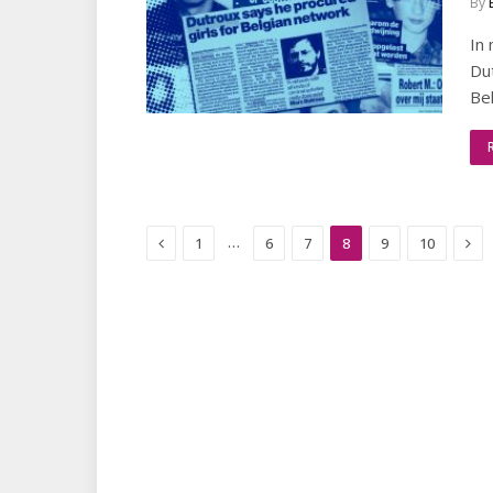
By
In
Du
Bel
Previous
Nex
…
1
6
7
8
9
10