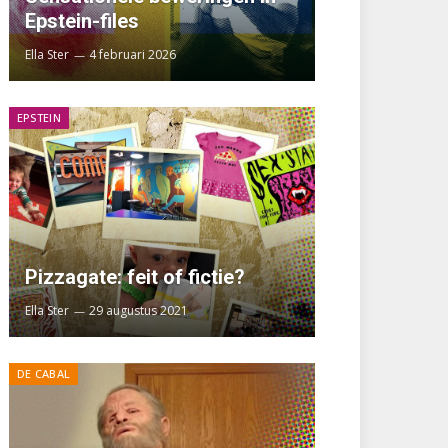
Epstein-files
Ella Ster
4 februari 2026
EPSTEIN
Pizzagate: feit of fictie?
Ella Ster
29 augustus 2021
DE CABAL