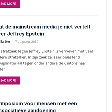
READ MORE
t de mainstream media je niet vertelt
er Jeffrey Epstein
Ella Ster
7 augustus 2019
strafzaak tegen Jeffrey Epstein is verweven met veel
ere strafzaken. In zijn zaak zal zeer belastend
wijsmateriaal tegen onder andere de Clintons naar
iten…
READ MORE
ymposium voor mensen met een
ssociatieve aandoening