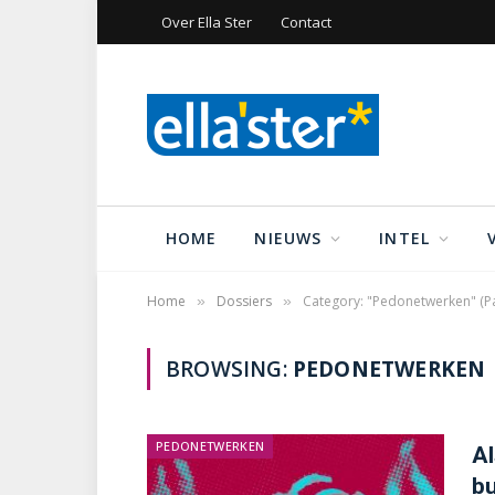
Over Ella Ster
Contact
HOME
NIEUWS
INTEL
Home
Dossiers
Category: "Pedonetwerken" (P
»
»
BROWSING:
PEDONETWERKEN
PEDONETWERKEN
Al
bu