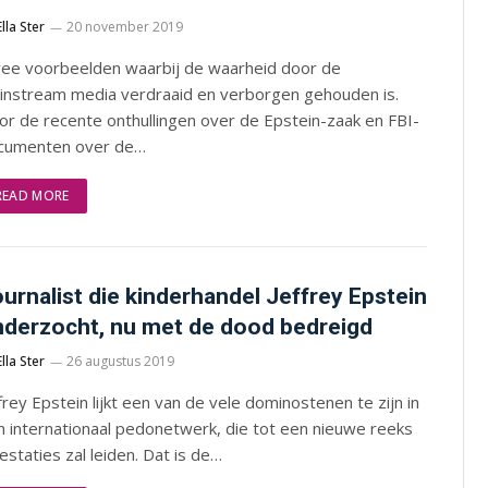
Ella Ster
20 november 2019
ee voorbeelden waarbij de waarheid door de
instream media verdraaid en verborgen gehouden is.
r de recente onthullingen over de Epstein-zaak en FBI-
cumenten over de…
READ MORE
urnalist die kinderhandel Jeffrey Epstein
derzocht, nu met de dood bedreigd
Ella Ster
26 augustus 2019
frey Epstein lijkt een van de vele dominostenen te zijn in
 internationaal pedonetwerk, die tot een nieuwe reeks
estaties zal leiden. Dat is de…