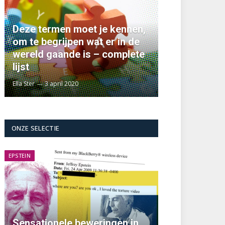
Deze termen moet je kennen,
om te begrijpen wat er in de
wereld gaande is – complete
lijst
Ella Ster
3 april 2020
ONZE SELECTIE
EPSTEIN
Sensationele beweringen in