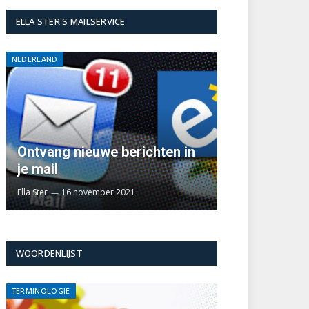
ELLA STER'S MAILSERVICE
NEDERLAND
Ontvang nieuwe berichten in
je mail
Ella Ster
16 november 2021
WOORDENLIJST
TERMINOLOGIE