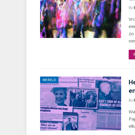
By
Vro
een
zo 
ve
WERELD
He
en
By
Wa
Pap
el