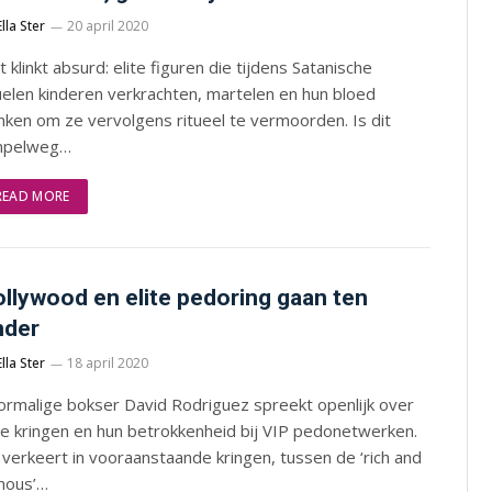
Ella Ster
20 april 2020
 klinkt absurd: elite figuren die tijdens Satanische
uelen kinderen verkrachten, martelen en hun bloed
nken om ze vervolgens ritueel te vermoorden. Is dit
mpelweg…
READ MORE
llywood en elite pedoring gaan ten
nder
Ella Ster
18 april 2020
ormalige bokser David Rodriguez spreekt openlijk over
te kringen en hun betrokkenheid bij VIP pedonetwerken.
 verkeert in vooraanstaande kringen, tussen de ‘rich and
mous’…