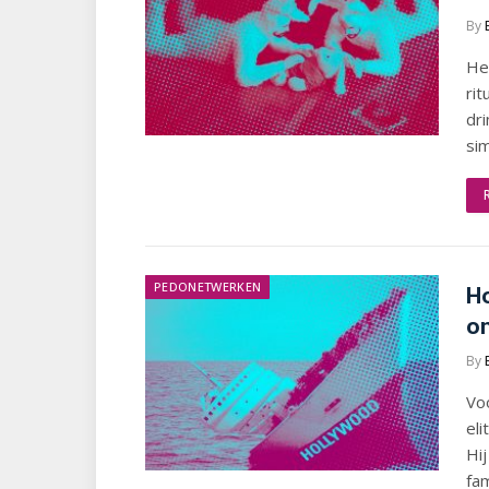
By
Het
rit
dri
si
PEDONETWERKEN
Ho
o
By
Vo
eli
Hij
fa