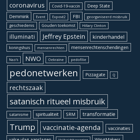
coronavirus
Deep State
Covid-19-vaccin
Demmink
FBI
Event
georganiseerd misbruik
Exposé2
geschiedenis
Gouden toekomst
Hillary Clinton
Jeffrey Epstein
illuminati
kinderhandel
mensenrechtenschendingen
koningshuis
mensenrechten
NWO
Oekraïne
pedofilie
Nazi's
pedonetwerken
Pizzagate
Q
rechtszaak
satanisch ritueel misbruik
transformatie
spiritualiteit
SRM
satanisme
Trump
vaccinatie-agenda
vaccinaties
WingMakers
valse vlag aanslagen