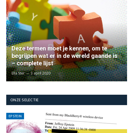
Deze termen moet je kennen, om te
begrijpen wat er in de wereld gaande is
– complete lijst
Ella Ster
3 april 2020
ONZE SELECTIE
EPSTEIN