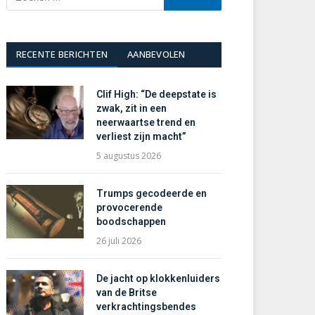
RECENTE BERICHTEN
AANBEVOLEN
Clif High: “De deepstate is
zwak, zit in een
neerwaartse trend en
verliest zijn macht”
5 augustus 2026
Trumps gecodeerde en
provocerende
boodschappen
26 juli 2026
De jacht op klokkenluiders
van de Britse
verkrachtingsbendes