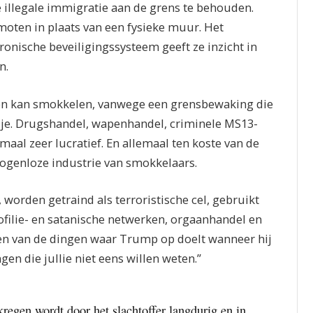
e illegale immigratie aan de grens te behouden.
oten in plaats van een fysieke muur. Het
onische beveiligingssysteem geeft ze inzicht in
n.
nnen kan smokkelen, vanwege een grensbewaking die
ndje. Drugshandel, wapenhandel, criminele MS13-
maal zeer lucratief. En allemaal ten koste van de
ogenloze industrie van smokkelaars.
worden getraind als terroristische cel, gebruikt
ofilie- en satanische netwerken, orgaanhandel en
een van de dingen waar Trump op doelt wanneer hij
gen die jullie niet eens willen weten.”
kregen wordt door het slachtoffer langdurig en in