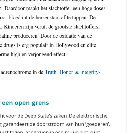
en. Daardoor maakt het slachtoffer een hoge doses
oor bloed uit de hersenstam af te tappen. De
. Kinderen zijn veruit de grootste slachtoffers,
naline produceren. Door de oxidatie van de
 drugs is erg populair in Hollywood en elite
rme high en verjongend effect.
n adrenochrome in de
Truth, Honor & Integrity-
j een open grens
t voor de Deep State’s zaken. De elektronische
g garandeert de doorstroom van hun ‘goederen’.
uist tegen, aangezien je een muur niet kunt