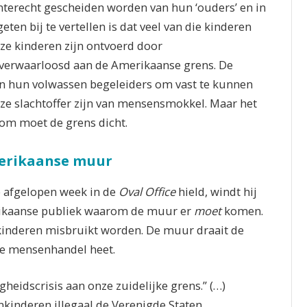
terecht gescheiden worden van hun ‘ouders’ en in
ten bij te vertellen is dat veel van die kinderen
ze kinderen zijn ontvoerd door
verwaarloosd aan de Amerikaanse grens. De
n hun volwassen begeleiders om vast te kunnen
t ze slachtoffer zijn van mensensmokkel. Maar het
rom moet de grens dicht.
merikaanse muur
 afgelopen week in de
Oval Office
hield, windt hij
erikaanse publiek waarom de muur er
moet
komen.
kinderen misbruikt worden. De muur draait de
die mensenhandel heet.
gheidscrisis aan onze zuidelijke grens.” (…)
kinderen illegaal de Verenigde Staten