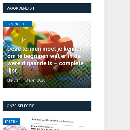
WOORDENLIJST
TERMINOLOGIE
Deze termen moet je kennen,
om te begrijpen wat er in de
wereld gaande is – complete
lijst
Ella Ster
3 april 2020
ONZE SELECTIE
EPSTEIN