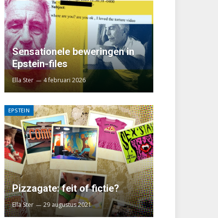
Sensationele beweringen in
Epstein-files
Ella Ster
4 februari 2026
EPSTEIN
Pizzagate: feit of fictie?
Ella Ster
29 augustus 2021