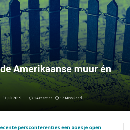
 de Amerikaanse muur én
:
31 juli 2019
14 reacties
12 Mins Read
recente persconferenties een boekje open