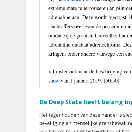
extreme mate te terroriseren en pijnig
adrenaline aan. Deze wordt ‘geoogst’ d
slachtoffers overleven de procedure niet
omdat zij de grootste hoeveelheid adre
adrenaline ontstaat adrenochrome. Deze
kringen, onder andere vanwege een eno
> Luister ook naar de beschrijving va
show
van 1 januari 2019. (50:50)
De Deep State heeft belang bi
Het tegenhouden van deze handel is slech
beveiliging en menselijke grensbewakin
Een fysieke muur of hekwerk houdt het j