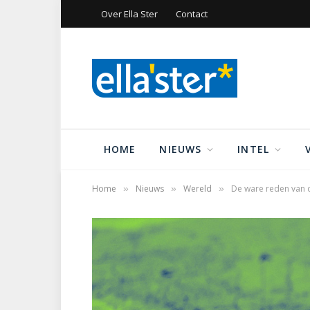
Over Ella Ster
Contact
HOME
NIEUWS
INTEL
Home
Nieuws
Wereld
De ware reden van
»
»
»