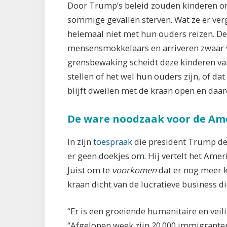
Door Trump’s beleid zouden kinderen on
sommige gevallen sterven. Wat ze er verge
helemaal niet met hun ouders reizen. De
mensensmokkelaars en arriveren zwaar 
grensbewaking scheidt deze kinderen va
stellen of het wel hun ouders zijn, of da
blijft dweilen met de kraan open en daa
De ware noodzaak voor de A
In zijn
toespraak
die president Trump de
er geen doekjes om. Hij vertelt het Am
Juist om te
voorkomen
dat er nog meer 
kraan dicht van de lucratieve business 
“Er is een groeiende humanitaire en veili
“Afgelopen week zijn 20.000 immigranten