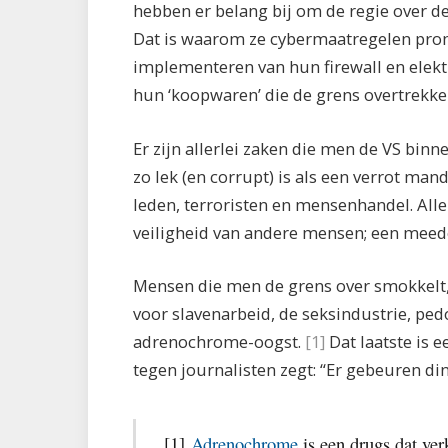
hebben er belang bij om de regie over d
Dat is waarom ze cybermaatregelen prom
implementeren van hun firewall en elektr
hun ‘koopwaren’ die de grens overtrekke
Er zijn allerlei zaken die men de VS bi
zo lek (en corrupt) is als een verrot ma
leden, terroristen en mensenhandel. Alle
veiligheid van andere mensen; een meed
Mensen die men de grens over smokkelt, 
voor slavenarbeid, de seksindustrie, ped
adrenochrome-oogst.
[1]
Dat laatste is 
tegen journalisten zegt: “Er gebeuren din
[1]
Adrenochrome
is een drugs dat ver