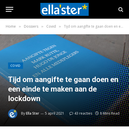
Home
Dossiers
Covid
Tijd om aangifte te gaan doen en een einde te maken aan de lockdown
»
»
»
COVID
Tijd om aangifte te gaan doen en
een einde te maken aan de
lockdown
By
Ella Ster
5 april 2021
43 reacties
8 Mins Read