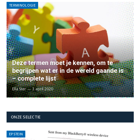
TERMINOLOGIE
Deze termen moet je kennen, om te
begrijpen wat er in de wereld gaande is
– complete lijst
Ella Ster
3 april 2020
ONZE SELECTIE
EPSTEIN