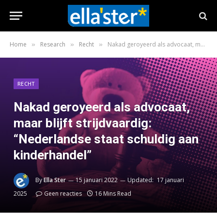
Home
Research
Recht
Nakad geroyeerd als advocaat, maar blijft strijdvaardig: “Nederlandse staat schuldig aan kinderhandel”
»
»
»
RECHT
Nakad geroyeerd als advocaat,
maar blijft strijdvaardig:
“Nederlandse staat schuldig aan
kinderhandel”
By
Ella Ster
15 januari 2022
Updated:
17 januari
2025
Geen reacties
16 Mins Read