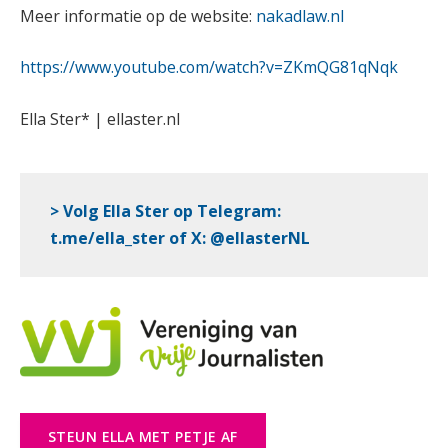
Meer informatie op de website:
nakadlaw.nl
https://www.youtube.com/watch?v=ZKmQG81qNqk
Ella Ster* | ellaster.nl
> Volg Ella Ster op Telegram:
t.me/ella_ster
of
X
:
@ellasterNL
STEUN ELLA MET PETJE AF