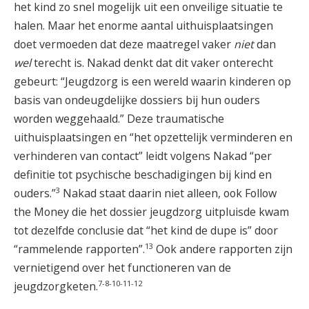
het kind zo snel mogelijk uit een onveilige situatie te
halen. Maar het enorme aantal uithuisplaatsingen
doet vermoeden dat deze maatregel vaker
niet
dan
wel
terecht is. Nakad denkt dat dit vaker onterecht
gebeurt: “Jeugdzorg is een wereld waarin kinderen op
basis van ondeugdelijke dossiers bij hun ouders
worden weggehaald.” Deze traumatische
uithuisplaatsingen en “het opzettelijk verminderen en
verhinderen van contact” leidt volgens Nakad “per
definitie tot psychische beschadigingen bij kind en
3
ouders.”
Nakad staat daarin niet alleen, ook Follow
the Money die het dossier jeugdzorg uitpluisde kwam
tot dezelfde conclusie dat “het kind de dupe is” door
13
“rammelende rapporten”.
Ook andere rapporten zijn
vernietigend over het functioneren van de
7-8-10-11-12
jeugdzorgketen.