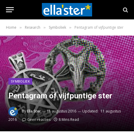
Home
Research
Symboliek
Pentagram of vijfpuntige ster
»
»
»
SYMBOLIEK
Pentagram of vijfpuntige ster
By
Ella Ster
11 augustus 2016
Updated:
11 augustus
2016
Geen reacties
8 Mins Read