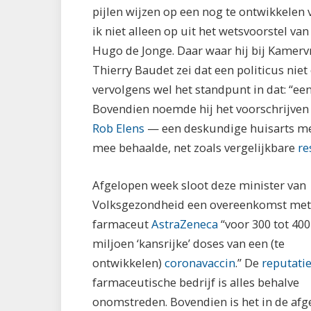
pijlen wijzen op een nog te ontwikkelen
ik niet alleen op uit het wetsvoorstel va
Hugo de Jonge. Daar waar hij bij Kamer
Thierry Baudet zei dat een politicus niet
vervolgens wel het standpunt in dat: “een
Bovendien noemde hij het voorschrijven 
Rob Elens
— een deskundige huisarts met
mee behaalde, net zoals vergelijkbare
re
Afgelopen week sloot deze minister van
Volksgezondheid een overeenkomst met
farmaceut
AstraZeneca
“voor 300 tot 400
miljoen ‘kansrijke’ doses van een (te
ontwikkelen)
coronavaccin
.” De
reputati
farmaceutische bedrijf is alles behalve
onomstreden. Bovendien is het in de af