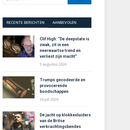
RECENTE BERICHTEN
AANBEVOLEN
Clif High: “De deepstate is
zwak, zit in een
neerwaartse trend en
verliest zijn macht”
5 augustus 2026
Trumps gecodeerde en
provocerende
boodschappen
26 juli 2026
De jacht op klokkenluiders
van de Britse
verkrachtingsbendes