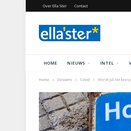
Over Ella Ster
Contact
HOME
NIEUWS
INTEL
Home
Dossiers
Covid
Wordt juli het keerp
»
»
»