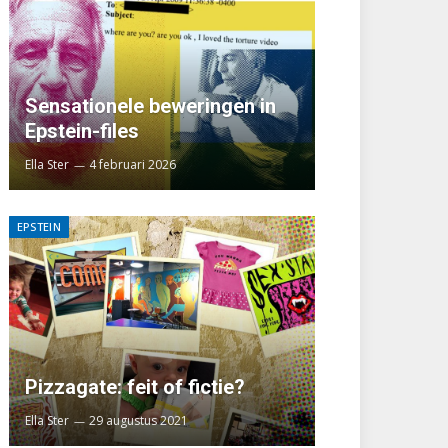
Sensationele beweringen in
Epstein-files
Ella Ster
4 februari 2026
EPSTEIN
Pizzagate: feit of fictie?
Ella Ster
29 augustus 2021