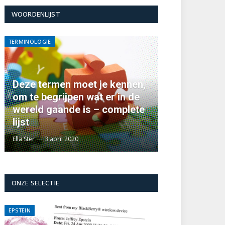
WOORDENLIJST
TERMINOLOGIE
Deze termen moet je kennen,
om te begrijpen wat er in de
wereld gaande is – complete
lijst
Ella Ster
3 april 2020
ONZE SELECTIE
EPSTEIN