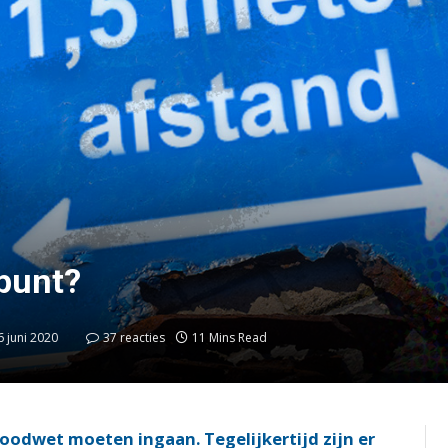
rpunt?
6 juni 2020
37 reacties
11 Mins Read
noodwet moeten ingaan. Tegelijkertijd zijn er